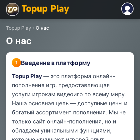
Topup Play
О нас
О нас
Введение в платформу
1
Topup Play
— это платформа онлайн-
пополнения игр, предоставляющая
услуги игрокам видеоигр по всему миру.
Наша основная цель — доступные цены и
богатый ассортимент пополнения. Мы не
только сайт онлайн-пополнения, но и
обладаем уникальными функциями,
которые улучшают игровой опыт.