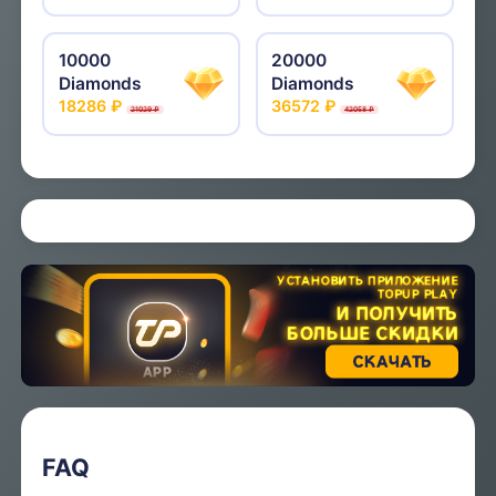
10000
20000
Diamonds
Diamonds
18286 ₽
36572 ₽
21029 ₽
42058 ₽
FAQ