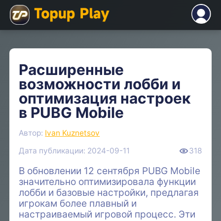
Расширенные
возможности лобби и
оптимизация настроек
в PUBG Mobile
Автор:
Ivan Kuznetsov
Дата публикации: 2024-09-11
318
В обновлении 12 сентября PUBG Mobile
значительно оптимизировала функции
лобби и базовые настройки, предлагая
игрокам более плавный и
настраиваемый игровой процесс. Эти