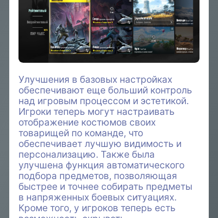
Улучшения в базовых настройках
обеспечивают еще больший контроль
над игровым процессом и эстетикой.
Игроки теперь могут настраивать
отображение костюмов своих
товарищей по команде, что
обеспечивает лучшую видимость и
персонализацию. Также была
улучшена функция автоматического
подбора предметов, позволяющая
быстрее и точнее собирать предметы
в напряженных боевых ситуациях.
Кроме того, у игроков теперь есть