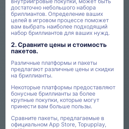
внутриигровые покупки, может быть
достаточно небольшого набора
бриллиантов. Определение ваших
целей в игровом процессе поможет
вам выбрать наиболее подходящий
набор бриллиантов для ваших нужд.
2. Сравните цены и стоимость
пакетов.
Различные платформы и пакеты
предлагают различные цены и скидки
на бриллианты.
Некоторые платформы предоставляют
бонусные бриллианты за более
крупные покупки, которые могут
принести вам больше пользы.
Сравните пакеты, предлагаемые в
официальном App Store, Topupplay,