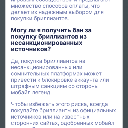
множество способов оплаты, что
делает их надежным выбором для
покупки бриллиантов.
Могу ли я получить бан за
покупку бриллиантов из
несанкционированных
источников?
Да, покупка бриллиантов на
несанкционированных или
сомнительных платформах может
привести к блокировке аккаунта или
штрафным санкциям со стороны
мобайл легенд.
Чтобы избежать этого риска, всегда
покупайте бриллианты из официальных
источников или на известных
сторонних сайтах, одобренных мобайл