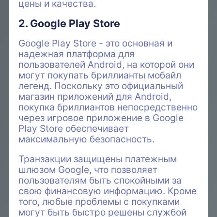
цены и качества.
2. Google Play Store
Google Play Store - это основная и
надежная платформа для
пользователей Android, на которой они
могут покупать бриллианты мобайл
легенд. Поскольку это официальный
магазин приложений для Android,
покупка бриллиантов непосредственно
через игровое приложение в Google
Play Store обеспечивает
максимальную безопасность.
Транзакции защищены платежным
шлюзом Google, что позволяет
пользователям быть спокойными за
свою финансовую информацию. Кроме
того, любые проблемы с покупками
могут быть быстро решены службой