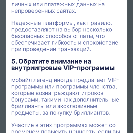
личных или платежных данных на
непроверенных сайтах.
Надежные платформы, как правило,
предоставляют на выбор несколько
безопасных способов оплаты, что
обеспечивает гибкость и спокойствие
при проведении транзакций.
5. Обратите внимание на
внутриигровые VIP-программы
мобайл легенд иногда предлагает VIP-
программы или программы членства,
которые вознаграждают игроков
бонусами, такими как дополнительные
бриллианты или эксклюзивные
предметы, за покупку бриллиантов.
Участие в этих программах может со
временем повысить ценность, если вы