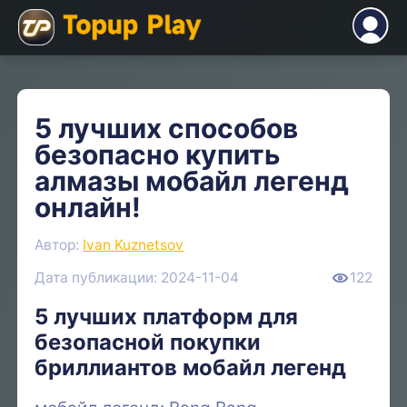
5 лучших способов
безопасно купить
алмазы мобайл легенд
онлайн!
Автор:
Ivan Kuznetsov
Дата публикации: 2024-11-04
122
5 лучших платформ для
безопасной покупки
бриллиантов мобайл легенд