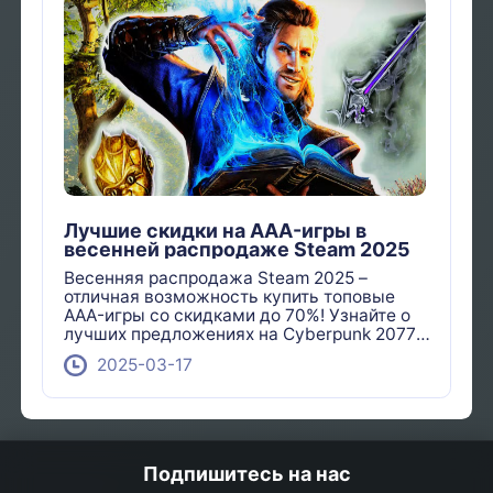
Лучшие скидки на AAA-игры в
весенней распродаже Steam 2025
Весенняя распродажа Steam 2025 –
отличная возможность купить топовые
AAA-игры со скидками до 70%! Узнайте о
лучших предложениях на Cyberpunk 2077,
Red Dead Redemption 2, Hogwarts Legacy и
2025-03-17
другие хиты.
Подпишитесь на нас