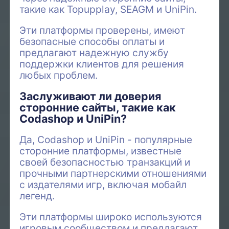
такие как Topupplay, SEAGM и UniPin.
Эти платформы проверены, имеют
безопасные способы оплаты и
предлагают надежную службу
поддержки клиентов для решения
любых проблем.
Заслуживают ли доверия
сторонние сайты, такие как
Codashop и UniPin?
Да, Codashop и UniPin - популярные
сторонние платформы, известные
своей безопасностью транзакций и
прочными партнерскими отношениями
с издателями игр, включая мобайл
легенд.
Эти платформы широко используются
игровым сообществом и предлагают