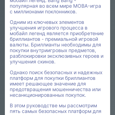
мобайл легенд: Bang Bang -
популярная во всем мире MOBA-игра
с миллионами поклонников.
Одним из ключевых элементов
улучшения игрового процесса в
мобайл легенд является приобретение
бриллиантов - премиальной игровой
валюты. Бриллианты необходимы для
покупки внутриигровых предметов,
разблокировки эксклюзивных героев и
улучшения скинов.
Однако поиск безопасных и надежных
платформ для покупки бриллиантов
имеет решающее значение для
предотвращения мошенничества или
несанкционированных покупок.
В этом руководстве мы рассмотрим
пять самых безопасных платформ для