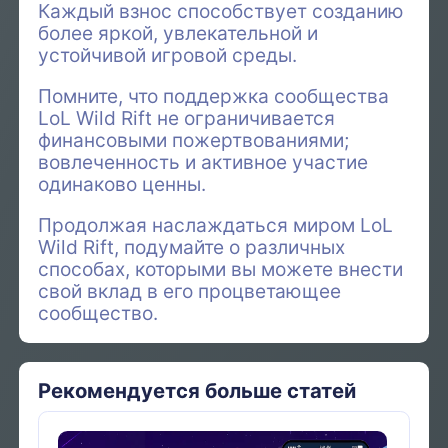
Каждый взнос способствует созданию
более яркой, увлекательной и
устойчивой игровой среды.
Помните, что поддержка сообщества
LoL Wild Rift не ограничивается
финансовыми пожертвованиями;
вовлеченность и активное участие
одинаково ценны.
Продолжая наслаждаться миром LoL
Wild Rift, подумайте о различных
способах, которыми вы можете внести
свой вклад в его процветающее
сообщество.
Рекомендуется больше статей