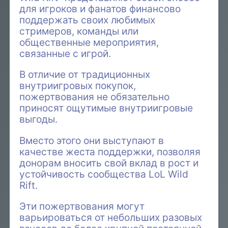
для игроков и фанатов финансово
поддержать своих любимых
стримеров, команды или
общественные мероприятия,
связанные с игрой.
В отличие от традиционных
внутриигровых покупок,
пожертвования не обязательно
приносят ощутимые внутриигровые
выгоды.
Вместо этого они выступают в
качестве жеста поддержки, позволяя
донорам вносить свой вклад в рост и
устойчивость сообщества LoL Wild
Rift.
Эти пожертвования могут
варьироваться от небольших разовых