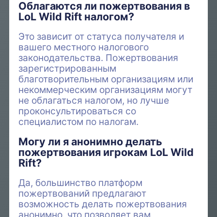
Облагаются ли пожертвования в
LoL Wild Rift налогом?
Это зависит от статуса получателя и
вашего местного налогового
законодательства. Пожертвования
зарегистрированным
благотворительным организациям или
некоммерческим организациям могут
не облагаться налогом, но лучше
проконсультироваться со
специалистом по налогам.
Могу ли я анонимно делать
пожертвования игрокам LoL Wild
Rift?
Да, большинство платформ
пожертвований предлагают
возможность делать пожертвования
анонимно, что позволяет вам