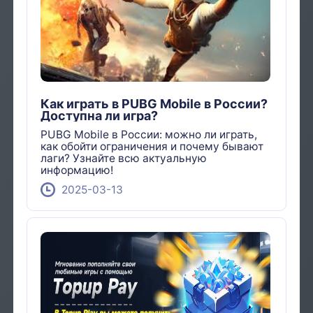
Как играть в PUBG Mobile в России?
Доступна ли игра?
PUBG Mobile в России: можно ли играть,
как обойти ограничения и почему бывают
лаги? Узнайте всю актуальную
информацию!
2025-03-13