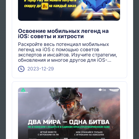
Освоение мобильных легенд на
iOS: советы и хитрости
Раскройте весь потенциал мобильных
легенд на iOS с помощью советов
экспертов и инсайтов. Изучите стратегии,
обновления и многое другое для iOS-
геймеров.
2023-12-29