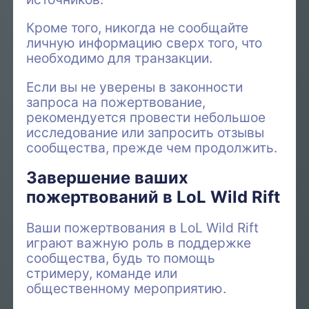
Кроме того, никогда не сообщайте
личную информацию сверх того, что
необходимо для транзакции.
Если вы не уверены в законности
запроса на пожертвование,
рекомендуется провести небольшое
исследование или запросить отзывы
сообщества, прежде чем продолжить.
Завершение ваших
пожертвований в LoL Wild Rift
Ваши пожертвования в LoL Wild Rift
играют важную роль в поддержке
сообщества, будь то помощь
стримеру, команде или
общественному мероприятию.