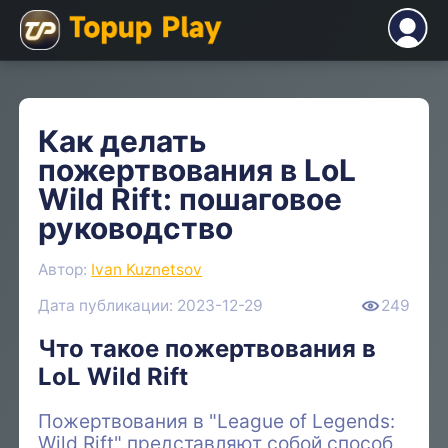
Как делать
пожертвования в LoL
Wild Rift: пошаговое
руководство
Автор:
Ivan Kuznetsov
Дата публикации: 2023-12-29
249
Что такое пожертвования в
LoL Wild Rift
Пожертвования в "League of Legends:
Wild Rift" представляют собой способ