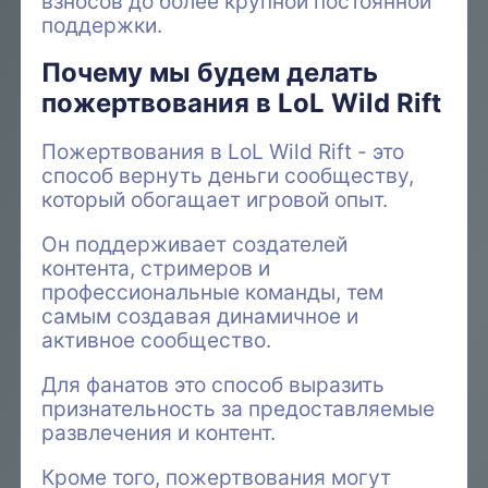
взносов до более крупной постоянной
поддержки.
Почему мы будем делать
пожертвования в LoL Wild Rift
Пожертвования в LoL Wild Rift - это
способ вернуть деньги сообществу,
который обогащает игровой опыт.
Он поддерживает создателей
контента, стримеров и
профессиональные команды, тем
самым создавая динамичное и
активное сообщество.
Для фанатов это способ выразить
признательность за предоставляемые
развлечения и контент.
Кроме того, пожертвования могут