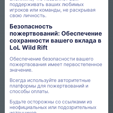
поддерживать ваших любимых
игроков или команды, не раскрывая
свою личность.
Безопасность
пожертвований: Обеспечение
сохранности вашего вклада в
LoL Wild Rift
Обеспечение безопасности вашего
пожертвования имеет первостепенное
значение.
Всегда используйте авторитетные
платформы для пожертвований и
способы оплаты.
Будьте осторожны со ссылками из
неофициальных или подозрительных
источников.