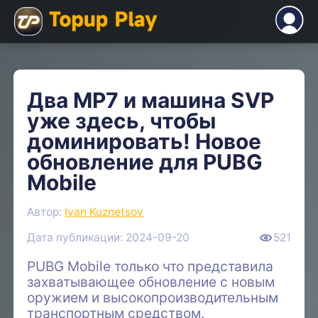
Два MP7 и машина SVP
уже здесь, чтобы
доминировать! Новое
обновление для PUBG
Mobile
Автор:
Ivan Kuznetsov
Дата публикации: 2024-09-20
521
PUBG Mobile только что представила
захватывающее обновление с новым
оружием и высокопроизводительным
транспортным средством.