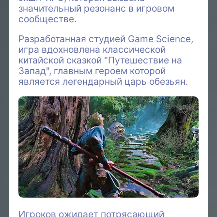
значительный резонанс в игровом
сообществе.
Разработанная студией Game Science,
игра вдохновлена классической
китайской сказкой "Путешествие на
Запад", главным героем которой
является легендарный царь обезьян.
Игроков ожидает потрясающий