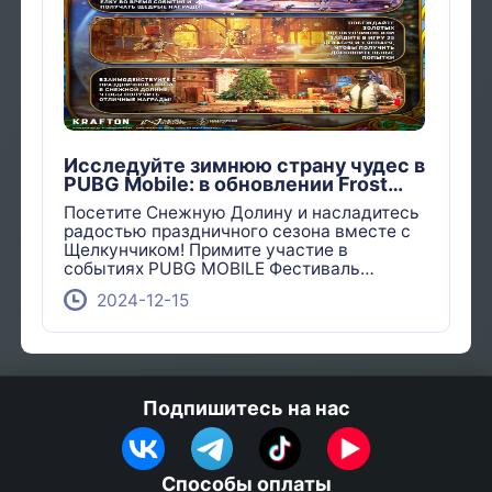
Исследуйте зимнюю страну чудес в
PUBG Mobile: в обновлении Frost
Festival появился Щелкунчик!
Посетите Снежную Долину и насладитесь
радостью праздничного сезона вместе с
Щелкунчиком! Примите участие в
событиях PUBG MOBILE Фестиваль
Мороза и получите шанс выиграть
2024-12-15
замечательные призы!
Подпишитесь на нас
Способы оплаты