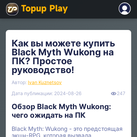
Как вы можете купить
Black Myth Wukong на
ПК? Простое
руководство!
Автор:
Ivan Kuznetsov
Дата публикации: 2024-08-26
247
Обзор Black Myth Wukong:
чего ожидать на ПК
Black Myth: Wukong - это предстоящая
экшн-RPG, которая вызвала