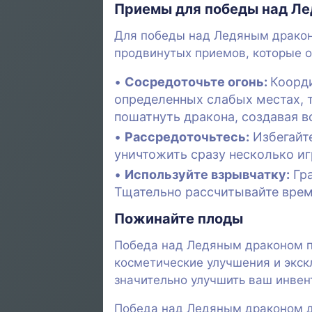
Приемы для победы над Л
Для победы над Ледяным драконо
продвинутых приемов, которые о
Сосредоточьте огонь:
Коорди
определенных слабых местах, 
пошатнуть дракона, создавая 
Рассредоточьтесь:
Избегайте
уничтожить сразу несколько иг
Используйте взрывчатку:
Гра
Тщательно рассчитывайте врем
Пожинайте плоды
Победа над Ледяным драконом п
косметические улучшения и экск
значительно улучшить ваш инвен
Победа над Ледяным драконом до