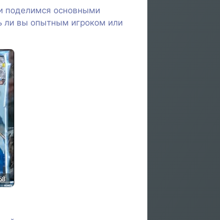
 и поделимся основными
ь ли вы опытным игроком или