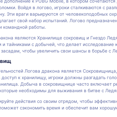
ое дополнение к PUBG Mobile, в котором сочетаются
оломки. Войдя в логово, игроки сталкиваются с раз
ну. Эти враги варьируются от человекоподобных ох
длагает свой набор испытаний. Логово предназначе
и командной работы.
акона являются Хранилище сокровищ и Гнездо Ледя
и тайниками с добычей, что делает исследование к
к засадам, чтобы увеличить свои шансы в борьбе с 
овищ
ельностей Логова дракона является Сокровищница,
 доступ к хранилищу, игроки должны разгадать гол
ранилища. Добыча в сокровищнице часто включает 
 которые необходимы для выживания в битве с Лед
руйте действия со своим отрядом, чтобы эффективн
поможет сэкономить время и обеспечит вам хорошую