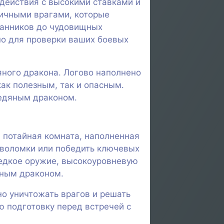
 действия с высокими ставками и
личными врагами, которые
ранников до чудовищных
но для проверки ваших боевых
ного дракона. Логово наполнено
ак полезным, так и опасным.
Ледяным драконом.
 потайная комната, наполненная
оволомки или победить ключевых
редкое оружие, высокоуровневую
яным драконом.
о уничтожать врагов и решать
 подготовку перед встречей с