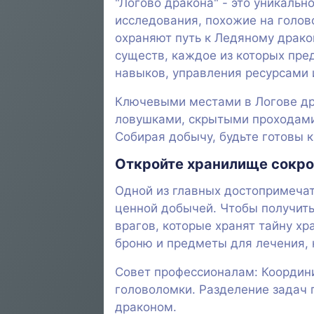
"Логово дракона" - это уникальн
исследования, похожие на голов
охраняют путь к Ледяному драко
существ, каждое из которых пре
навыков, управления ресурсами 
Ключевыми местами в Логове др
ловушками, скрытыми проходами 
Собирая добычу, будьте готовы 
Откройте хранилище сокр
Одной из главных достопримечат
ценной добычей. Чтобы получить
врагов, которые хранят тайну х
броню и предметы для лечения,
Совет профессионалам: Координи
головоломки. Разделение задач 
драконом.