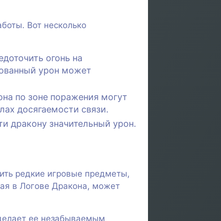
боты. Вот несколько
едоточить огонь на
рованный урон может
она по зоне поражения могут
лах досягаемости связи.
ти дракону значительный урон.
ить редкие игровые предметы,
ая в Логове Дракона, может
сделает ее незабываемым