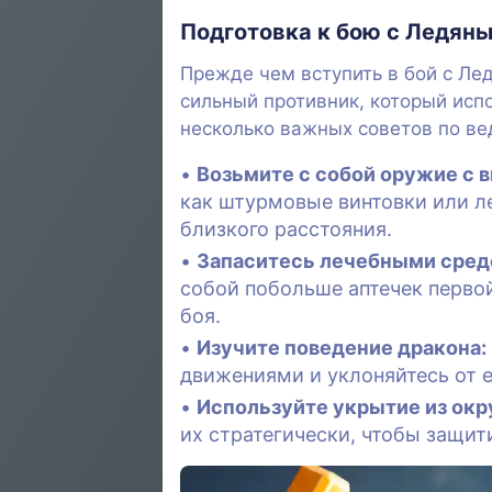
Подготовка к бою с Ледян
Прежде чем вступить в бой с Ле
сильный противник, который испо
несколько важных советов по ве
Возьмите с собой оружие с 
как штурмовые винтовки или л
близкого расстояния.
Запаситесь лечебными сред
собой побольше аптечек первой
боя.
Изучите поведение дракона:
движениями и уклоняйтесь от е
Используйте укрытие из ок
их стратегически, чтобы защити