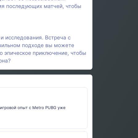
емя последующих матчей, чтобы
и исследования. Встреча с
авильном подходе вы можете
то эпическое приключение, чтобы
она?
 игровой опыт с Metro PUBG уже