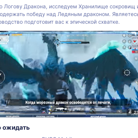
по Логову Дракона, исследуем Хранилище сокровищ
 одержать победу над Ледяным драконом. Являетес
оводство подготовит вас к эпической схватке.
о ожидать