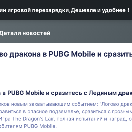
ин игровой перезарядки,Дешевле и удобнее！
Детали новостей
во дракона в PUBG Mobile и сразит
 в PUBG Mobile и сразитесь с Ледяным дра
роков новым захватывающим событием: "Логово дра
авиться в опасное подземелье, сразиться с грозным
гра The Dragon's Lair, полная испытаний и наград, 
юбителям PUBG Mobile.