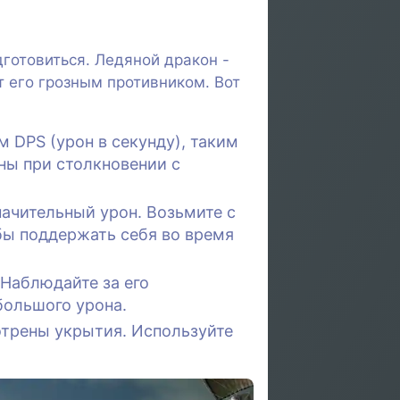
готовиться. Ледяной дракон -
т его грозным противником. Вот
 DPS (урон в секунду), таким
ны при столкновении с
начительный урон. Возьмите с
бы поддержать себя во время
Наблюдайте за его
большого урона.
трены укрытия. Используйте