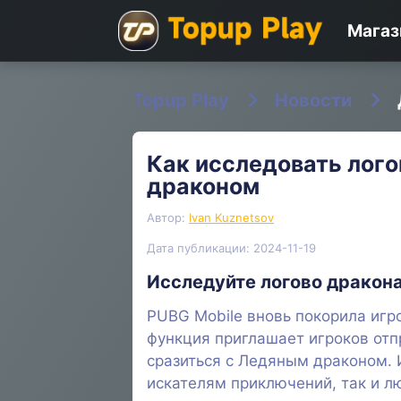
Магаз
Topup Play
Новости
Как исследовать лого
драконом
Автор:
Ivan Kuznetsov
Дата публикации: 2024-11-19
Исследуйте логово дракона
PUBG Mobile вновь покорила иг
функция приглашает игроков отпр
сразиться с Ледяным драконом. И
искателям приключений, так и л