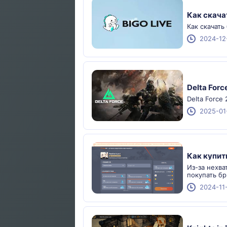
Как скача
Как скачать
2024-12
Delta Forc
Delta Force 
2025-01
Как купит
Из-за нехва
покупать бр
2024-11