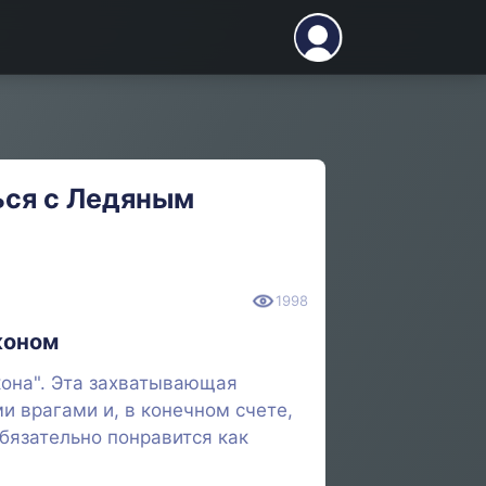
ься с Ледяным
1998
коном
кона". Эта захватывающая
и врагами и, в конечном счете,
обязательно понравится как