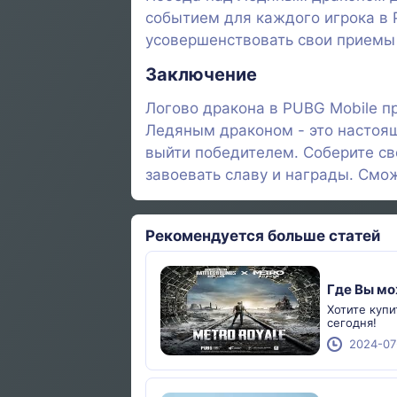
событием для каждого игрока в 
усовершенствовать свои приемы 
Заключение
Логово дракона в PUBG Mobile п
Ледяным драконом - это настоящ
выйти победителем. Соберите сво
завоевать славу и награды. Смо
Рекомендуется больше статей
Где Вы мо
Хотите куп
сегодня!
2024-07