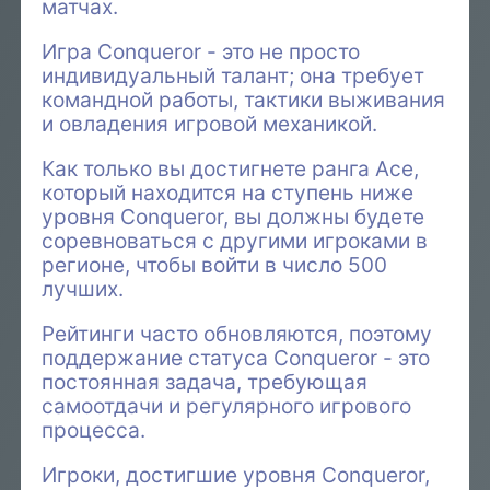
матчах.
Игра Conqueror - это не просто
индивидуальный талант; она требует
командной работы, тактики выживания
и овладения игровой механикой.
Как только вы достигнете ранга Ace,
который находится на ступень ниже
уровня Conqueror, вы должны будете
соревноваться с другими игроками в
регионе, чтобы войти в число 500
лучших.
Рейтинги часто обновляются, поэтому
поддержание статуса Conqueror - это
постоянная задача, требующая
самоотдачи и регулярного игрового
процесса.
Игроки, достигшие уровня Conqueror,