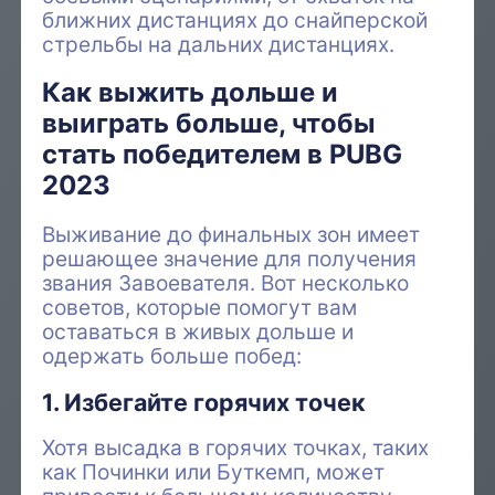
ближних дистанциях до снайперской
стрельбы на дальних дистанциях.
Как выжить дольше и
выиграть больше, чтобы
стать победителем в PUBG
2023
Выживание до финальных зон имеет
решающее значение для получения
звания Завоевателя. Вот несколько
советов, которые помогут вам
оставаться в живых дольше и
одержать больше побед:
1. Избегайте горячих точек
Хотя высадка в горячих точках, таких
как Починки или Буткемп, может