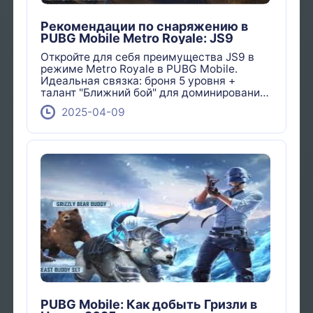
Рекомендации по снаряжению в
PUBG Mobile Metro Royale: JS9
Откройте для себя преимущества JS9 в
режиме Metro Royale в PUBG Mobile.
Идеальная связка: броня 5 уровня +
талант "Ближний бой" для доминирования
на короткой дистанции!
2025-04-09
PUBG Mobile: Как добыть Гризли в