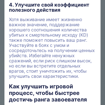
4. Улучшите свой коэффициент
полезного действия
Хотя выживание имеет жизненно
важное значение, поддержание
хорошего соотношения количества
убитых к смертельному исходу (KD)
также поможет повысить ваш ранг.
Участвуйте в боях с умом и
сосредоточьтесь на получении ценных
убийств. Избегайте ненужных
сражений, если риск слишком высок,
но если вы встретите отдельных
врагов, стоит уничтожить их, чтобы
улучшить свои характеристики.
Как улучшить игровой
процесс, чтобы быстрее
достичь ранга завоевателя