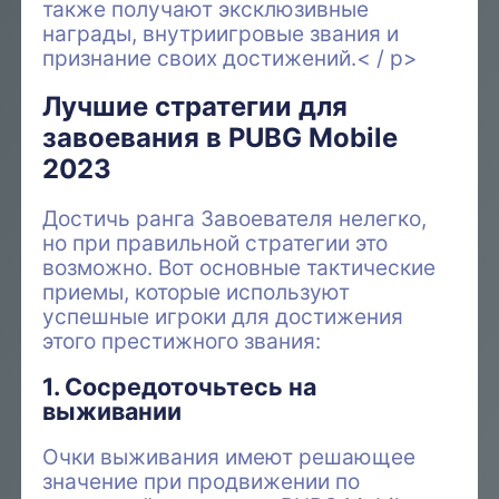
также получают эксклюзивные
награды, внутриигровые звания и
признание своих достижений.< / p>
Лучшие стратегии для
завоевания в PUBG Mobile
2023
Достичь ранга Завоевателя нелегко,
но при правильной стратегии это
возможно. Вот основные тактические
приемы, которые используют
успешные игроки для достижения
этого престижного звания:
1. Сосредоточьтесь на
выживании
Очки выживания имеют решающее
значение при продвижении по