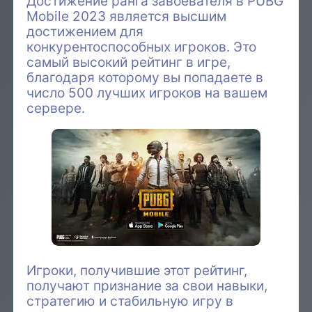
Достижение ранга завоевателя в PUBG
Mobile 2023 является высшим
достижением для
конкурентоспособных игроков. Это
самый высокий рейтинг в игре,
благодаря которому вы попадаете в
число 500 лучших игроков на вашем
сервере.
Игроки, получившие этот рейтинг,
получают признание за свои навыки,
стратегию и стабильную игру в