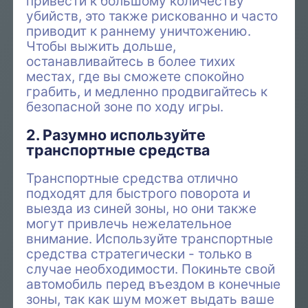
привести к большому количеству
убийств, это также рискованно и часто
приводит к раннему уничтожению.
Чтобы выжить дольше,
останавливайтесь в более тихих
местах, где вы сможете спокойно
грабить, и медленно продвигайтесь к
безопасной зоне по ходу игры.
2. Разумно используйте
транспортные средства
Транспортные средства отлично
подходят для быстрого поворота и
выезда из синей зоны, но они также
могут привлечь нежелательное
внимание. Используйте транспортные
средства стратегически - только в
случае необходимости. Покиньте свой
автомобиль перед въездом в конечные
зоны, так как шум может выдать ваше