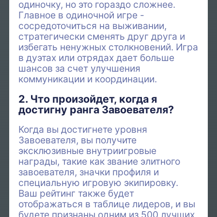
одиночку, но это гораздо сложнее.
Главное в одиночной игре -
сосредоточиться на выживании,
стратегически сменять друг друга и
избегать ненужных столкновений. Игра
в дуэтах или отрядах дает больше
шансов за счет улучшения
коммуникации и координации.
2. Что произойдет, когда я
достигну ранга Завоевателя?
Когда вы достигнете уровня
Завоевателя, вы получите
эксклюзивные внутриигровые
награды, такие как звание элитного
завоевателя, значки профиля и
специальную игровую экипировку.
Ваш рейтинг также будет
отображаться в таблице лидеров, и вы
будете признаны одним из 500 лучших