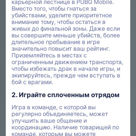
карьерной лестнице в PUBG Mobile.
Вместо того, чтобы гнаться за
убийствами, уделите приоритетное
внимание тому, чтобы остаться в
живых до финальной зоны. Даже если
вы совершите меньше убийств, более
длительное пребывание в игре
значительно повысит ваш рейтинг.
Приземляйтесь в местах с
ограниченным движением транспорта,
чтобы избежать драк в начале игры, и
экипируйтесь, прежде чем вступать в
бой с врагами.
2. Играйте сплоченным отрядом
Игра в команде, с которой вы
регулярно объединяетесь, может
улучшить ваше общение и
координацию. Наличие товарищей по
команде, которым вы можете