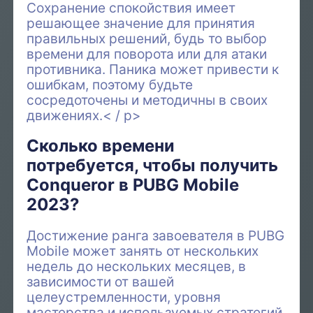
Сохранение спокойствия имеет
решающее значение для принятия
правильных решений, будь то выбор
времени для поворота или для атаки
противника. Паника может привести к
ошибкам, поэтому будьте
сосредоточены и методичны в своих
движениях.< / p>
Сколько времени
потребуется, чтобы получить
Conqueror в PUBG Mobile
2023?
Достижение ранга завоевателя в PUBG
Mobile может занять от нескольких
недель до нескольких месяцев, в
зависимости от вашей
целеустремленности, уровня
мастерства и используемых стратегий.