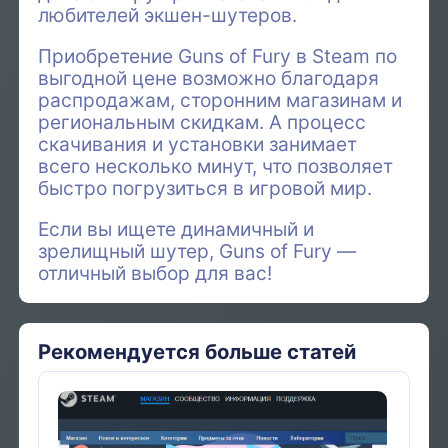
любителей экшен-шутеров.
Приобретение Guns of Fury в Steam по
выгодной цене возможно благодаря
распродажам, сторонним магазинам и
региональным скидкам. А процесс
скачивания и установки занимает
всего несколько минут, что позволяет
быстро погрузиться в игровой мир.
Если вы ищете динамичный и
зрелищный шутер, Guns of Fury —
отличный выбор для вас!
Рекомендуется больше статей