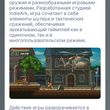
оружия и разнообразными игровыми
режимами. Разработанная студией
IndieArk, игра сочетает в себе
элементы шутера и тактических
сражений, обеспечивая
захватывающий геймплей как в
одиночном, так и в
многопользовательском режиме.
Действие игры разворачивается в