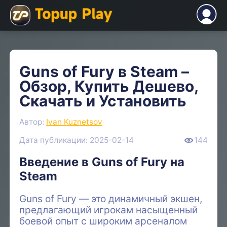
Guns of Fury в Steam –
Обзор, Купить Дешево,
Скачать и Установить
Автор:
Ivan Kuznetsov
Дата публикации: 2025-02-14
144
Введение в Guns of Fury на
Steam
Guns of Fury — это динамичный экшен,
предлагающий игрокам насыщенный
боевой опыт с широким арсеналом