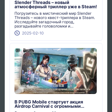
Slender Threads – новый
атмосферный триллер уже в Steam!
Погрузитесь в мистический мир Slender
Threads – нового квест-триллера в Steam.
Исследуйте загадочный город,
разгадывайте головоломки и
наслаждайтесь уникальной графикой.
2025-02-10
Узнайте, как купить игру дешевле через
TopupPlay!
В PUBG Mobile стартует акция
Airdrop Carnival с огромными
скидками!