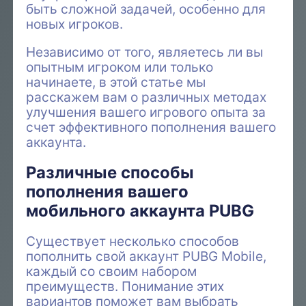
быть сложной задачей, особенно для
новых игроков.
Независимо от того, являетесь ли вы
опытным игроком или только
начинаете, в этой статье мы
расскажем вам о различных методах
улучшения вашего игрового опыта за
счет эффективного пополнения вашего
аккаунта.
Различные способы
пополнения вашего
мобильного аккаунта PUBG
Существует несколько способов
пополнить свой аккаунт PUBG Mobile,
каждый со своим набором
преимуществ. Понимание этих
вариантов поможет вам выбрать