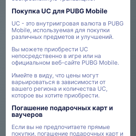
Покупка UC для PUBG Mobile
UC - это внутриигровая валюта в PUBG
Mobile, используемая для покупки
различных предметов и улучшений.
Вы можете приобрести UC
непосредственно в игре или на
официальном веб-сайте PUBG Mobile.
Имейте в виду, что цены могут
варьироваться в зависимости от
вашего региона и количества UC,
которое вы хотите приобрести.
Погашение подарочных карт и
ваучеров
Если вы не предпочитаете прямые
покупки, погашение подарочных карт и