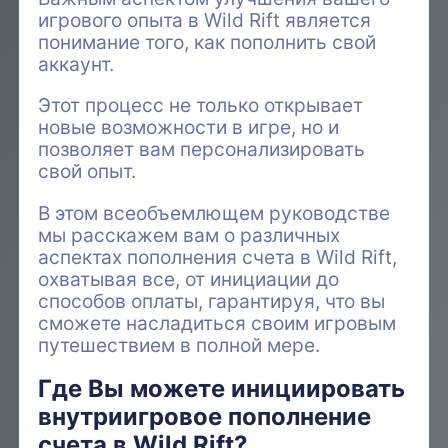
игрового опыта в Wild Rift является
понимание того, как пополнить свой
аккаунт.
Этот процесс не только открывает
новые возможности в игре, но и
позволяет вам персонализировать
свой опыт.
В этом всеобъемлющем руководстве
мы расскажем вам о различных
аспектах пополнения счета в Wild Rift,
охватывая все, от инициации до
способов оплаты, гарантируя, что вы
сможете насладиться своим игровым
путешествием в полной мере.
Где Вы можете инициировать
внутриигровое пополнение
счета в Wild Rift?