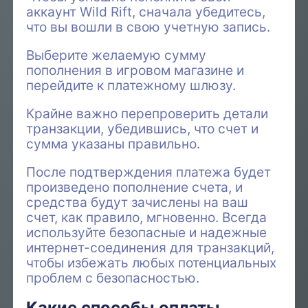
аккаунт Wild Rift, сначала убедитесь,
что вы вошли в свою учетную запись.
Выберите желаемую сумму
пополнения в игровом магазине и
перейдите к платежному шлюзу.
Крайне важно перепроверить детали
транзакции, убедившись, что счет и
сумма указаны правильно.
После подтверждения платежа будет
произведено пополнение счета, и
средства будут зачислены на ваш
счет, как правило, мгновенно. Всегда
используйте безопасные и надежные
интернет-соединения для транзакций,
чтобы избежать любых потенциальных
проблем с безопасностью.
Какие способы оплаты