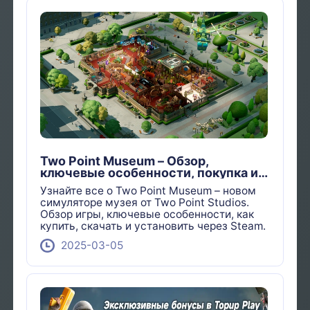
Two Point Museum – Обзор,
ключевые особенности, покупка и
установка на Steam
Узнайте все о Two Point Museum – новом
симуляторе музея от Two Point Studios.
Обзор игры, ключевые особенности, как
купить, скачать и установить через Steam.
2025-03-05