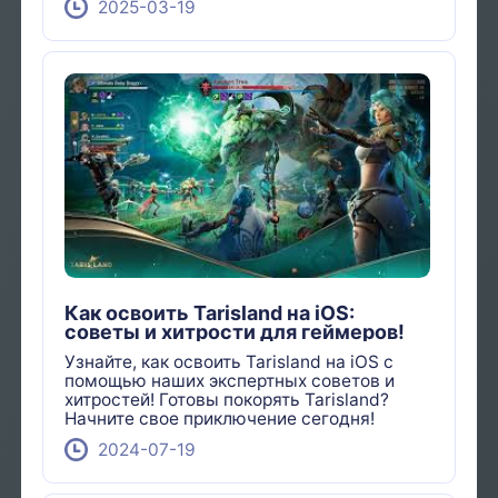
2025-03-19
Как освоить Tarisland на iOS:
советы и хитрости для геймеров!
Узнайте, как освоить Tarisland на iOS с
помощью наших экспертных советов и
хитростей! Готовы покорять Tarisland?
Начните свое приключение сегодня!
2024-07-19