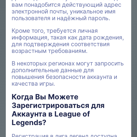
вам понадобится действующий адрес
электронной почты, уникальное имя
пользователя и надёжный пароль.
Кроме того, требуется личная
информация, такая как дата рождения,
для подтверждения соответствия
возрастным требованиям.
В некоторых регионах могут запросить
дополнительные данные для
повышения безопасности аккаунта и
качества игры.
Когда Вы Можете
Зарегистрироваться для
Аккаунта в League of
Legends?
Регистрация в лига легенд доступна