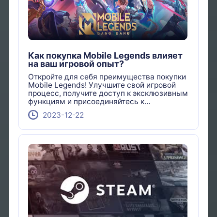
Как покупка Mobile Legends влияет
на ваш игровой опыт?
Откройте для себя преимущества покупки
Mobile Legends! Улучшите свой игровой
процесс, получите доступ к эксклюзивным
функциям и присоединяйтесь к
сообществу увлеченных геймеров уже
2023-12-22
сегодня!