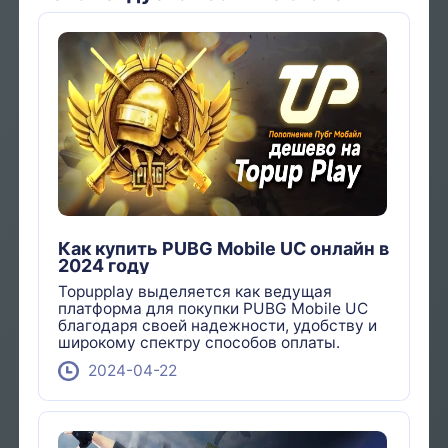
Как купить PUBG Mobile UC онлайн в
2024 году
Topupplay выделяется как ведущая
платформа для покупки PUBG Mobile UC
благодаря своей надежности, удобству и
широкому спектру способов оплаты.
2024-04-22