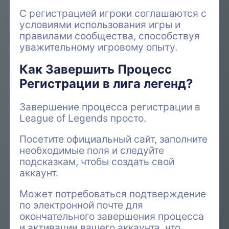
С регистрацией игроки соглашаются с
условиями использования игры и
правилами сообщества, способствуя
уважительному игровому опыту.
Как Завершить Процесс
Регистрации в лига легенд?
Завершение процесса регистрации в
League of Legends просто.
Посетите официальный сайт, заполните
необходимые поля и следуйте
подсказкам, чтобы создать свой
аккаунт.
Может потребоваться подтверждение
по электронной почте для
окончательного завершения процесса
и активации вашего аккаунта, что