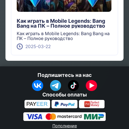
Как играть в Mobile Legends: Bang
Bang на ПК – Полное руководство
Как играть в Mobile Legends: Bang Bang на
ПК – Полное руководство
2025-03-22
Подпишитесь на нас
Способы оплаты
Пополнение