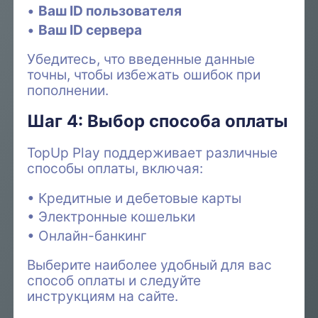
Ваш ID пользователя
Ваш ID сервера
Убедитесь, что введенные данные
точны, чтобы избежать ошибок при
пополнении.
Шаг 4: Выбор способа оплаты
TopUp Play поддерживает различные
способы оплаты, включая:
Кредитные и дебетовые карты
Электронные кошельки
Онлайн-банкинг
Выберите наиболее удобный для вас
способ оплаты и следуйте
инструкциям на сайте.