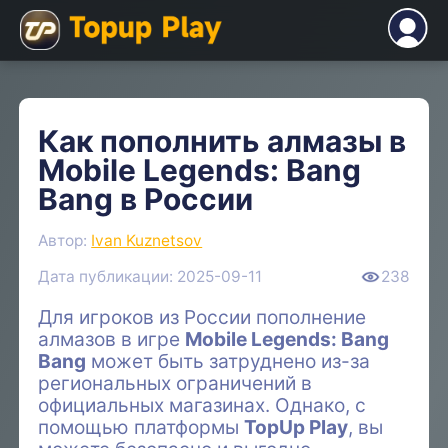
Как пополнить алмазы в
Mobile Legends: Bang
Bang в России
Автор:
Ivan Kuznetsov
Дата публикации: 2025-09-11
238
Для игроков из России пополнение
алмазов в игре
Mobile Legends: Bang
Bang
может быть затруднено из-за
региональных ограничений в
официальных магазинах. Однако, с
помощью платформы
TopUp Play
, вы