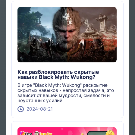
Как разблокировать скрытые
навыки Black Myth: Wukong?
В игре "Black Myth: Wukong" раскрытие
скрытых навыков - непростая задача, это
зависит от вашей мудрости, смелости и
неустанных усилий.
2024-08-21