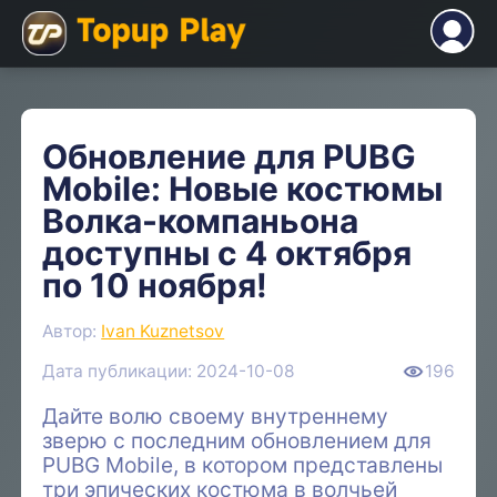
Обновление для PUBG
Mobile: Новые костюмы
Волка-компаньона
доступны с 4 октября
по 10 ноября!
Автор:
Ivan Kuznetsov
Дата публикации: 2024-10-08
196
Дайте волю своему внутреннему
зверю с последним обновлением для
PUBG Mobile, в котором представлены
три эпических костюма в волчьей