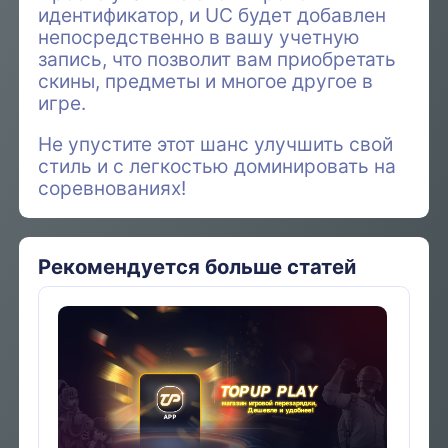
идентификатор, и UC будет добавлен
непосредственно в вашу учетную
запись, что позволит вам приобретать
скины, предметы и многое другое в
игре.
Не упустите этот шанс улучшить свой
стиль и с легкостью доминировать на
соревнованиях!
Рекомендуется больше статей