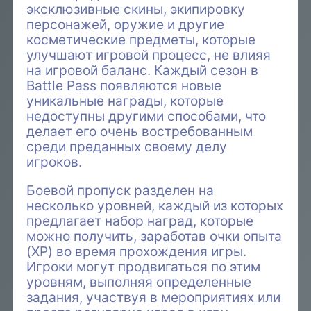
эксклюзивные скины, экипировку
персонажей, оружие и другие
косметические предметы, которые
улучшают игровой процесс, не влияя
на игровой баланс. Каждый сезон в
Battle Pass появляются новые
уникальные награды, которые
недоступны другими способами, что
делает его очень востребованным
среди преданных своему делу
игроков.
Боевой пропуск разделен на
несколько уровней, каждый из которых
предлагает набор наград, которые
можно получить, заработав очки опыта
(XP) во время прохождения игры.
Игроки могут продвигаться по этим
уровням, выполняя определенные
задания, участвуя в мероприятиях или