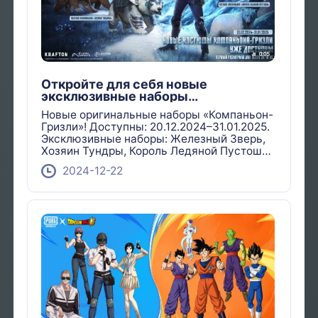
Откройте для себя новые
эксклюзивные наборы
компаньонов Grizzly в PUBG Mobile!
Новые оригинальные наборы «Компаньон-
Гризли»! Доступны: 20.12.2024–31.01.2025.
Эксклюзивные наборы: Железный Зверь,
Хозяин Тундры, Король Ледяной Пустоши,
Соберите всех и сделайте свою коллекцию
2024-12-22
уникальной!