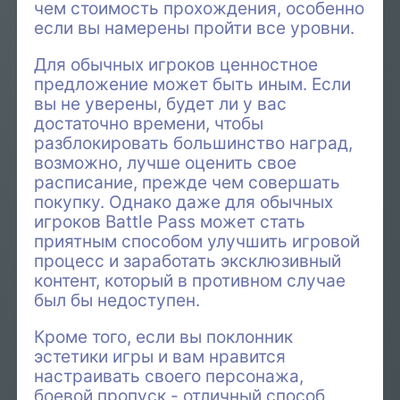
чем стоимость прохождения, особенно
если вы намерены пройти все уровни.
Для обычных игроков ценностное
предложение может быть иным. Если
вы не уверены, будет ли у вас
достаточно времени, чтобы
разблокировать большинство наград,
возможно, лучше оценить свое
расписание, прежде чем совершать
покупку. Однако даже для обычных
игроков Battle Pass может стать
приятным способом улучшить игровой
процесс и заработать эксклюзивный
контент, который в противном случае
был бы недоступен.
Кроме того, если вы поклонник
эстетики игры и вам нравится
настраивать своего персонажа,
боевой пропуск - отличный способ