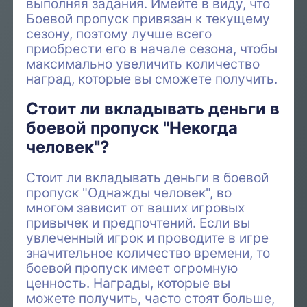
выполняя задания. Имейте в виду, что
Боевой пропуск привязан к текущему
сезону, поэтому лучше всего
приобрести его в начале сезона, чтобы
максимально увеличить количество
наград, которые вы сможете получить.
Стоит ли вкладывать деньги в
боевой пропуск "Некогда
человек"?
Стоит ли вкладывать деньги в боевой
пропуск "Однажды человек", во
многом зависит от ваших игровых
привычек и предпочтений. Если вы
увлеченный игрок и проводите в игре
значительное количество времени, то
боевой пропуск имеет огромную
ценность. Награды, которые вы
можете получить, часто стоят больше,