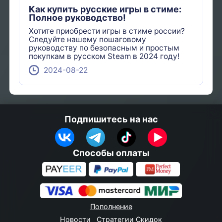
Как купить русские игры в стиме:
Полное руководство!
Хотите приобрести игры в стиме россии?
Следуйте нашему пошаговому
руководству по безопасным и простым
покупкам в русском Steam в 2024 году!
2024-08-22
Подпишитесь на нас
Способы оплаты
Пополнение
Новости
Стратегии Скидок