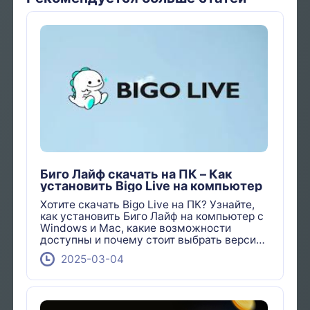
Биго Лайф скачать на ПК – Как
установить Bigo Live на компьютер
Хотите скачать Bigo Live на ПК? Узнайте,
как установить Биго Лайф на компьютер с
Windows и Mac, какие возможности
доступны и почему стоит выбрать версию
для ПК.
2025-03-04