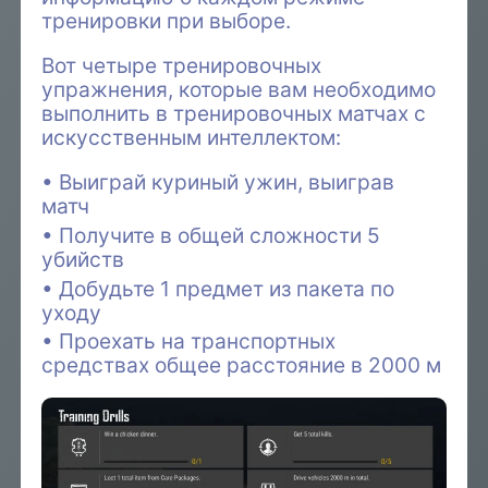
тренировки при выборе.
Вот четыре тренировочных
упражнения, которые вам необходимо
выполнить в тренировочных матчах с
искусственным интеллектом:
Выиграй куриный ужин, выиграв
матч
Получите в общей сложности 5
убийств
Добудьте 1 предмет из пакета по
уходу
Проехать на транспортных
средствах общее расстояние в 2000 м