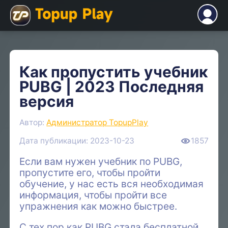
Как пропустить учебник
PUBG | 2023 Последняя
версия
Автор:
Администратор TopupPlay
Дата публикации: 2023-10-23
1857
Если вам нужен учебник по PUBG,
пропустите его, чтобы пройти
обучение, у нас есть вся необходимая
информация, чтобы пройти все
упражнения как можно быстрее.
С тех пор как PUBG стала бесплатной