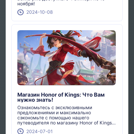
ноября!
2024-10-08
Магазин Honor of Kings: Что Вам
нужно знать!
Ознакомьтесь с эксклюзивными
предложениями и максимально
сэкономьте с помощью нашего
путеводителя по магазину Honor of Kings!
Узнайте, как получить лучшие
2024-07-01
предложения прямо сейчас.