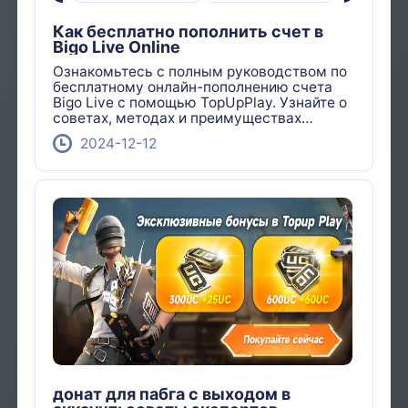
Как бесплатно пополнить счет в
Bigo Live Online
Ознакомьтесь с полным руководством по
бесплатному онлайн-пополнению счета
Bigo Live с помощью TopUpPlay. Узнайте о
советах, методах и преимуществах
бесперебойного пополнения счета без
2024-12-12
дополнительных затрат.
донат для пабга с выходом в