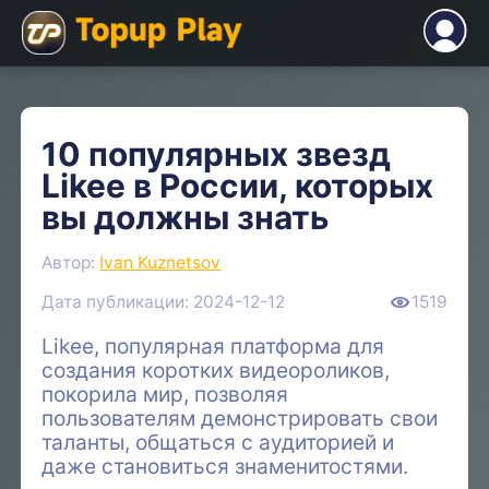
10 популярных звезд
Likee в России, которых
вы должны знать
Автор:
Ivan Kuznetsov
Дата публикации: 2024-12-12
1519
Likee, популярная платформа для
создания коротких видеороликов,
покорила мир, позволяя
пользователям демонстрировать свои
таланты, общаться с аудиторией и
даже становиться знаменитостями.