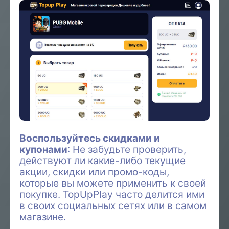
Воспользуйтесь скидками и
купонами
: Не забудьте проверить,
действуют ли какие-либо текущие
акции, скидки или промо-коды,
которые вы можете применить к своей
покупке. TopUpPlay часто делится ими
в своих социальных сетях или в самом
магазине.