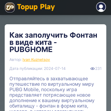
Как заполучить Фонтан
в виде кита -
PUBGHOME
Автор:
Ivan Kuznetsov
Дата публикации: 2024-07-14
231
Отправляйтесь в захватывающее
путешествие по виртуальному миру
PUBG Mobile, поскольку игра
представляет потрясающее новое
дополнение к вашему виртуальному
обиталищу - фонтан в форме кита,