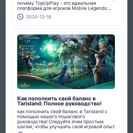
почему TopUpPlay - это идеальная
платформа для игроков Mobile Legends:
Bang Bang, предлагающая простые
2024-12-18
способы оплаты и эксклюзивные
предложения в 2024 году.
Как пополнить свой баланс в
Tarisland: Полное руководство!
как пополнить свой баланс в Tarisland с
помощью нашего пошагового
руководства! Следуйте этим простым
шагам, чтобы улучшить свой игровой опыт.