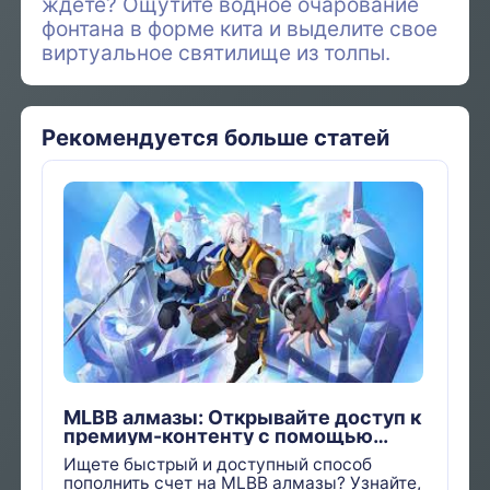
ждете? Ощутите водное очарование
фонтана в форме кита и выделите свое
виртуальное святилище из толпы.
Рекомендуется больше статей
MLBB алмазы: Открывайте доступ к
премиум-контенту с помощью
простых решений для пополнения
Ищете быстрый и доступный способ
счета
пополнить счет на MLBB алмазы? Узнайте,