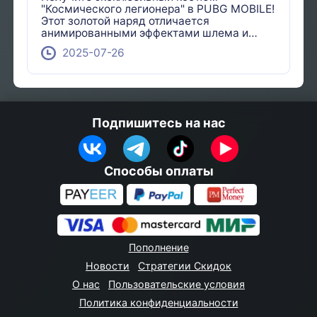
озвучкой!
"Космического легионера" в PUBG MOBILE!
Этот золотой наряд отличается
анимированными эффектами шлема и
уникальной озвучкой. Кроме того,
2025-07-26
разблокируйте улучшенную снайперскую
винтовку DSR "Звездный разрушитель" с
космической раскраской. Мероприятие
доступно с 25 июля по 26 августа 2025
года.
Подпишитесь на нас
Способы оплаты
Пополнение
Новости
Стратегии Скидок
О нас
Пользовательские условия
Политика конфиденциальности