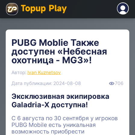
PUBG Moblie Также
доступен «Небесная
охотница - MG3»!
Автор:
Ivan Kuznetsov
Дата публикации: 2024-08-08
706
Эксклюзивная экипировка
Galadria-X доступна!
С 6 августа по 30 сентября у игроков
PUBG Mobile есть уникальная
возможность приобрести