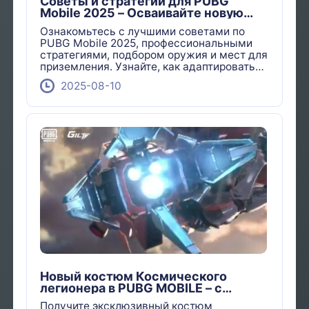
Советы и стратегии для PUBG
Mobile 2025 – Осваивайте новую
мету и выигрывайте больше матчей
Ознакомьтесь с лучшими советами по
PUBG Mobile 2025, профессиональными
стратегиями, подбором оружия и мест для
приземления. Узнайте, как адаптироваться
к новой мете, дольше выживать и
2025-08-10
получать больше куриных обедов в
рейтинговых матчах.
Новый костюм Космического
легионера в PUBG MOBILE – с
анимированным шлемом и
Получите эксклюзивный костюм