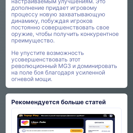
настраиваемым улучшениям. Это
дополнение придает игровому
процессу новую захватывающую
динамику, побуждая игроков
постоянно совершенствовать свое
оружие, чтобы получить конкурентное
преимущество.
Не упустите возможность
усовершенствовать этот
революционный MG3 и доминировать
на поле боя благодаря усиленной
огневой мощи.
Рекомендуется больше статей