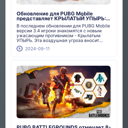
Обновление для PUBG Mobile
представляет КРЫЛАТЫЙ УПЫРЬ:
Новая угроза обращается в бегство
В последнем обновлении для PUBG Mobile
версии 3.4 игроки знакомятся с новым
ужасающим противником - Крылатым
УПЫРЬ. Эта воздушная угроза вносит
захватывающий поворот в игровой
2024-09-11
процесс, сочетая интенсивные наземные
бои, которыми славится PUBG, с новой
угрозой с воздуха.
PUBG BATTLEGROUNDS отмечает 8-