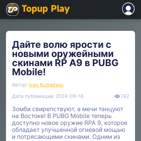
Дайте волю ярости с
новыми оружейными
скинами RP A9 в PUBG
Mobile!
Автор:
Ivan Kuznetsov
Дата публикации: 2024-09-16
742
Зомби свирепствуют, а мечи танцуют
на Востоке! В PUBG Mobile теперь
доступно новое оружие RPA 9, которое
обладает улучшенной огневой мощью
и потрясающими скинами. Одним из