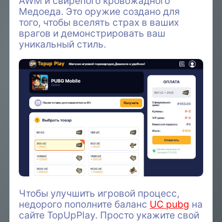
AWM и свирепого кровожадного
Медоеда. Это оружие создано для
того, чтобы вселять страх в ваших
врагов и демонстрировать ваш
уникальный стиль.
Чтобы улучшить игровой процесс,
недорого пополните баланс
UC pubg
на
сайте TopUpPlay. Просто укажите свой