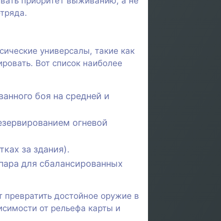
авать приоритет выживанию, а не
отряда.
сические универсалы, такие как
ровать. Вот список наиболее
анного боя на средней и
езервированием огневой
ках за здания).
 пара для сбалансированных
т превратить достойное оружие в
исимости от рельефа карты и