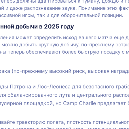
 теперь должны адаптироваться к туману, дождю и 
ей и даже распознавание звука. Понимание этих ф
ссивной игры, так и для оборонительной позиции.
нной добычи в 2025 году
ения может определить исход вашего матча еще до
е можно добыть крупную добычу, по-прежнему оста
ны теперь обеспечивают более быструю посадку с 
вка (по-прежнему высокий риск, высокая наград
ды Патрона и Лос-Леонеса для безопасного граб
ля сбалансированного лута и центрального распо
улярной площадкой, но Camp Charlie предлагает 
вайте траекторию полета, плотность потенциально