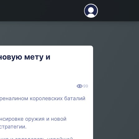
новую мету и
99
реналином королевских баталий
нсировке оружия и новой
стратегии.