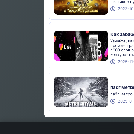
что такое п
2023-10
Как зараб
Узнайте, ка
прямые тран
4000 слов р
конкурентн
2025-11
пабг метр
пабг метро 
2025-01