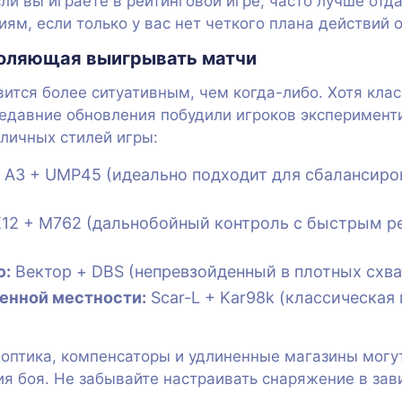
ли вы играете в рейтинговой игре, часто лучше отд
м, если только у вас нет четкого плана действий 
воляющая выигрывать матчи
ится более ситуативным, чем когда-либо. Хотя клас
едавние обновления побудили игроков эксперименти
личных стилей игры:
A3 + UMP45 (идеально подходит для сбалансиров
2 + M762 (дальнобойный контроль с быстрым р
ю:
Вектор + DBS (непревзойденный в плотных схват
енной местности:
Scar-L + Kar98k (классическая
оптика, компенсаторы и удлиненные магазины могу
я боя. Не забывайте настраивать снаряжение в зав