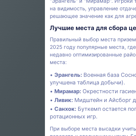
"Эрангель" и "Мирамар". Игроки
на видимость, управление отдач
решающее значение как для агре
Лучшие места для сбора це
Правильный выбор места приземл
2025 году популярные места, гд
недавно оптимизированные райо
места:
Эрангель:
Военная база Сосно
улучшена таблица добычи).
Мирамар:
Окрестности гасиен
Ливик:
Мидштейн и Айсборг д
Санхок:
Буткемп остается поп
ротационных игр.
При выборе места высадки учиты