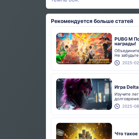
Рекомендуется больше статей
PUBG M По
награды!
Объедините
Не забудьте
2025-02
Игра Delt
Изучите лег
долговреме
2025-08
Что такое