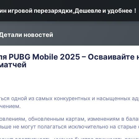
ин игровой перезарядки,Дешевле и удобнее！
Детали новостей
ля PUBG Mobile 2025 – Осваивайте 
матчей
ться одной из самых конкурентных и насыщенных ад
ючением.
овлениям, обновленным картам, изменениям в бала
льше не могут полагаться исключительно на старые 