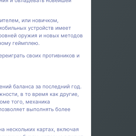
ения и овладевать новейшей
ителем, или новичком,
мобильных устройств имеет
уровней оружия и новых методов
ному геймплею.
ереиграть своих противников и
ений баланса за последний год.
ности, в то время как другие,
роме того, механика
 позволяет выполнять более
а нескольких картах, включая