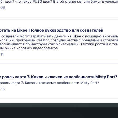
убг шоп? что такое PUBG шоп? В этой статье мы углубимся в увлек
-25
отать на Likee: Полное руководство для создателей
к создатели могут зарабатывать деньги на Likee с помощью виртуал
сляции, программы Creator, сотрудничества с брендами и стратеги
ассказывается об инструментах монетизации, тактике роста и о том,
ом рынке коротких видеороликов.
-11
о рояль карта 7: Каковы ключевые особенности Misty Port?
рояль карта 7: Каковы ключевые особенности Misty Port?
-15