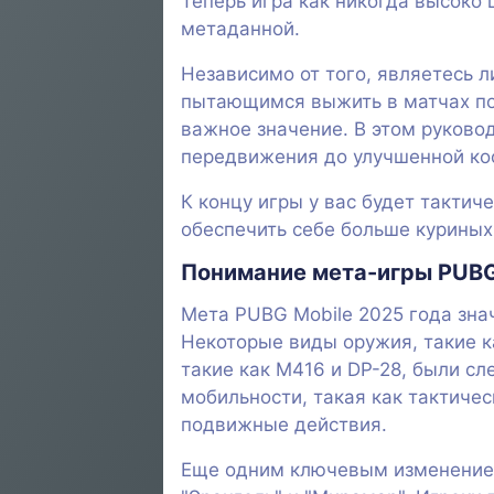
Теперь игра как никогда высоко
метаданной.
Независимо от того, являетесь 
пытающимся выжить в матчах по
важное значение. В этом руково
передвижения до улучшенной ко
К концу игры у вас будет тактич
обеспечить себе больше куриных 
Понимание мета-игры PUBG
Мета PUBG Mobile 2025 года зна
Некоторые виды оружия, такие к
такие как M416 и DP-28, были сл
мобильности, такая как тактиче
подвижные действия.
Еще одним ключевым изменением