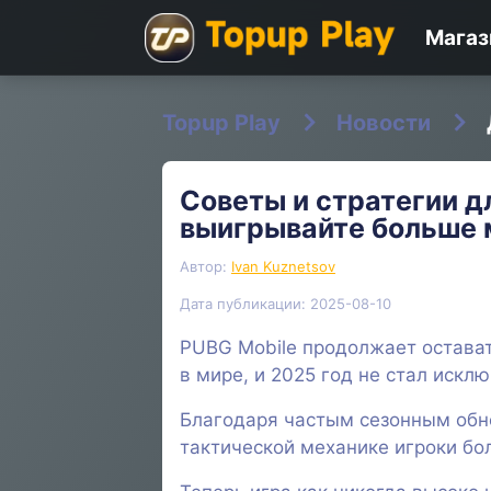
Магаз
Topup Play
Новости
Советы и стратегии д
выигрывайте больше 
Автор:
Ivan Kuznetsov
Дата публикации: 2025-08-10
PUBG Mobile продолжает остава
в мире, и 2025 год не стал искл
Благодаря частым сезонным обн
тактической механике игроки бо