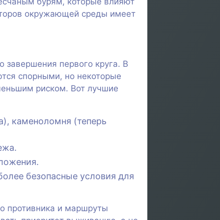
песчаным бурям, которые влияют
акторов окружающей среды имеет
 завершения первого круга. В
ются спорными, но некоторые
меньшим риском. Вот лучшие
а), каменоломня (теперь
ежа.
ложения.
более безопасные условия для
го противника и маршруты