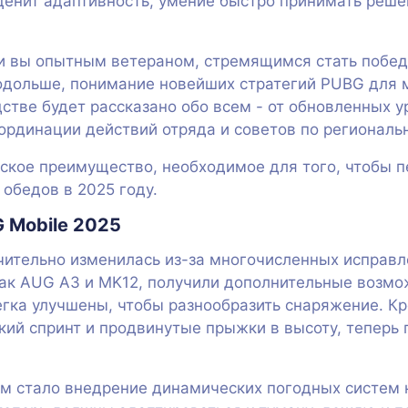
 ценит адаптивность, умение быстро принимать реш
ли вы опытным ветераном, стремящимся стать побед
дольше, понимание новейших стратегий PUBG для 
дстве будет рассказано обо всем - от обновленных 
ординации действий отряда и советов по региональ
еское преимущество, необходимое для того, чтобы п
обедов в 2025 году.
 Mobile 2025
чительно изменилась из-за многочисленных исправл
ак AUG A3 и MK12, получили дополнительные возмож
егка улучшены, чтобы разнообразить снаряжение. К
ский спринт и продвинутые прыжки в высоту, теперь
 стало внедрение динамических погодных систем н