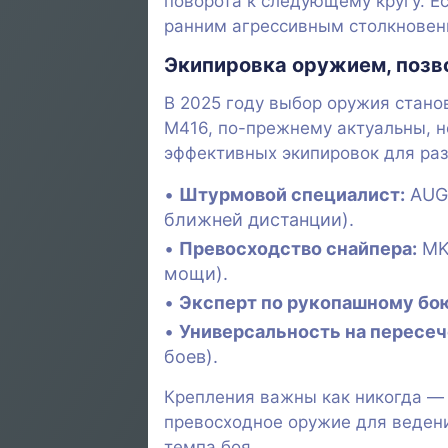
поворота к следующему кругу. Ес
ранним агрессивным столкновения
Экипировка оружием, поз
В 2025 году выбор оружия станов
M416, по-прежнему актуальны, н
эффективных экипировок для раз
Штурмовой специалист:
AUG 
ближней дистанции).
Превосходство снайпера:
MK1
мощи).
Эксперт по рукопашному бо
Универсальность на пересеч
боев).
Крепления важны как никогда — 
превосходное оружие для ведени
темпа боя.