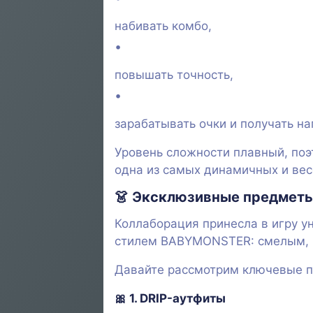
набивать комбо,
повышать точность,
зарабатывать очки и получать на
Уровень сложности плавный, поэ
одна из самых динамичных и вес
👗
Эксклюзивные предметы 
Коллаборация принесла в игру 
стилем BABYMONSTER: смелым, 
Давайте рассмотрим ключевые 
🎀
1. DRIP-аутфиты