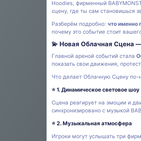
Hoodies, фирменный BABYMONSTE
сцену, где ты сам становишься з
Разберём подробно:
что именно
почему это событие стоит вашег
💫 Новая Облачная Сцена —
Главной ареной событий стала
О
показать свои движения, протес
Что делает Облачную Сцену по-
⭐ 1.
Динамическое световое шоу
Сцена реагирует на эмоции и дв
синхронизировано с музыкой B
⭐ 2.
Музыкальная атмосфера
Игроки могут услышать три фир