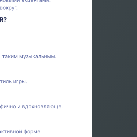
оновыми акцентами.
вокруг.
R?
л таким музыкальным.
тиль игры.
афично и вдохновляюще.
активной форме.