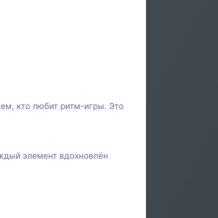
ем, кто любит ритм-игры. Это
аждый элемент вдохновлён