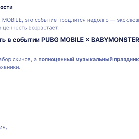
ности
G MOBILE, это событие продлится недолго — эксклю
х ценность возрастает.
вать в событии PUBG MOBILE × BABYMONSTE
абор скинов, а
полноценный музыкальный праздник
ханики.
ия,