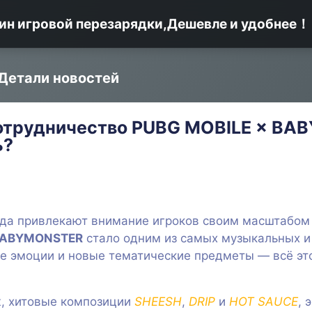
ин игровой перезарядки,Дешевле и удобнее！
Детали новостей
сотрудничество PUBG MOBILE × BA
ь?
да привлекают внимание игроков своим масштабом 
ABYMONSTER
стало одним из самых музыкальных и
ые эмоции и новые тематические предметы — всё эт
, хитовые композиции
SHEESH
,
DRIP
и
HOT SAUCE
, 