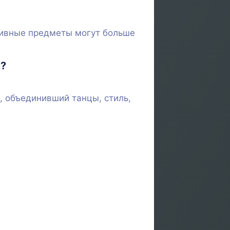
зивные предметы могут больше
R?
, объединивший танцы, стиль,