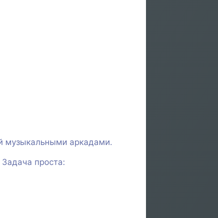
й музыкальными аркадами.
 Задача проста: