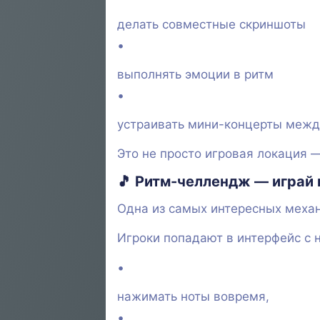
делать совместные скриншоты
выполнять эмоции в ритм
устраивать мини-концерты межд
Это не просто игровая локация 
🎵
Ритм-челлендж — играй 
Одна из самых интересных меха
Игроки попадают в интерфейс с
нажимать ноты вовремя,