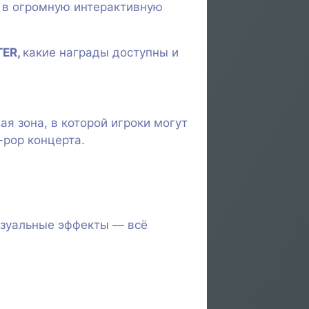
 в огромную интерактивную
TER,
какие награды доступны и
я зона, в которой игроки могут
-pop концерта.
изуальные эффекты — всё