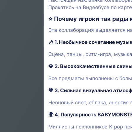
Настоящая изюминка коллаборац
Прокатись на Видеобусе по карте
⭐
Почему игроки так рады
Эта коллаборация выделяется н
🎶 1.
Необычное сочетание музык
Сцена, танцы, ритм-игра, музы
💎 2.
Высококачественные скины
Все предметы выполнены с больш
🧡 3.
Сильная визуальная атмос
Неоновый свет, облака, энерги
🌍 4.
Популярность BABYMONSTE
Миллионы поклонников K-pop при