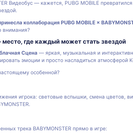
R Видеобус — кажется, PUBG MOBILE превратился
вездой.
 принесла коллаборация PUBG MOBILE × BABYMONS
о внимания?
 место, где каждый может стать звездой
блачная Сцена
— яркая, музыкальная и интерактивна
тировать эмоции и просто насладиться атмосферой K
настоящему особенной?
ижения игрока: световые вспышки, смена цветов, в
ABYMONSTER.
менных трека BABYMONSTER прямо в игре: