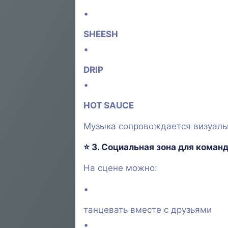
SHEESH
DRIP
HOT SAUCE
Музыка сопровождается визуаль
⭐ 3.
Социальная зона для коман
На сцене можно:
танцевать вместе с друзьями