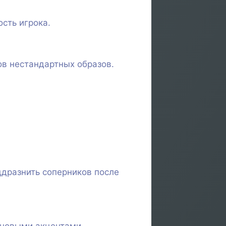
сть игрока.
ов нестандартных образов.
ддразнить соперников после