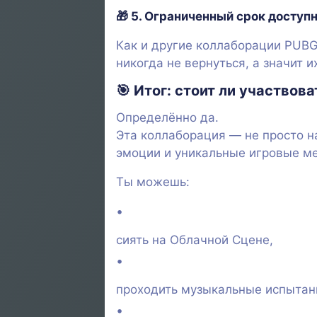
🎁 5.
Ограниченный срок доступ
Как и другие коллаборации PUB
никогда не вернуться, а значит и
🎯
Итог: стоит ли участво
Определённо да.
Эта коллаборация — не просто н
эмоции и уникальные игровые ме
Ты можешь:
сиять на Облачной Сцене,
проходить музыкальные испытан