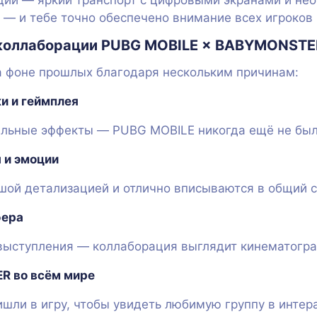
ии — яркий транспорт с цифровыми экранами и не
 — и тебе точно обеспечено внимание всех игроков 
 коллаборации PUBG MOBILE × BABYMONSTE
а фоне прошлых благодаря нескольким причинам:
и и геймплея
кальные эффекты — PUBG MOBILE никогда ещё не бы
 и эмоции
ой детализацией и отлично вписываются в общий с
фера
я выступления — коллаборация выглядит кинематогр
R во всём мире
шли в игру, чтобы увидеть любимую группу в интер