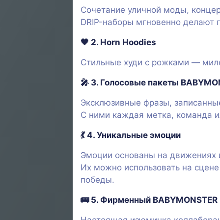
Сочетание уличной моды, концер
DRIP-наборы мгновенно делают 
🖤
2. Horn Hoodies
Стильные худи с рожками — мило
🎤
3. Голосовые пакеты BABYM
Эксклюзивные фразы, записанны
С ними каждая метка, команда и
💃
4. Уникальные эмоции
Эмоции основаны на движениях
Их можно использовать на сцене
победы.
🚌
5. Фирменный BABYMONSTER 