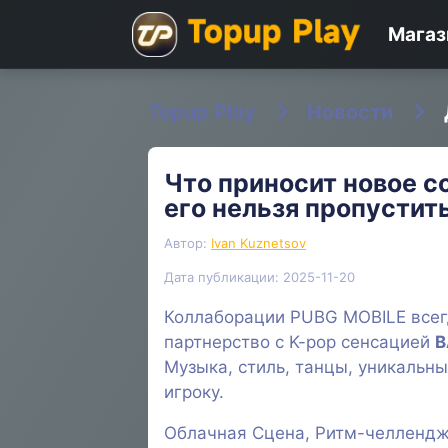
Магаз
Topup Play
Новости
Что приносит новое 
его нельзя пропустит
Автор:
Ivan Kuznetsov
Дата публикации: 2025-11-20
Коллаборации PUBG MOBILE всег
партнерство с K-pop сенсацией
B
Музыка, стиль, танцы, уникальн
игроку.
Облачная Сцена, Ритм-челлендж