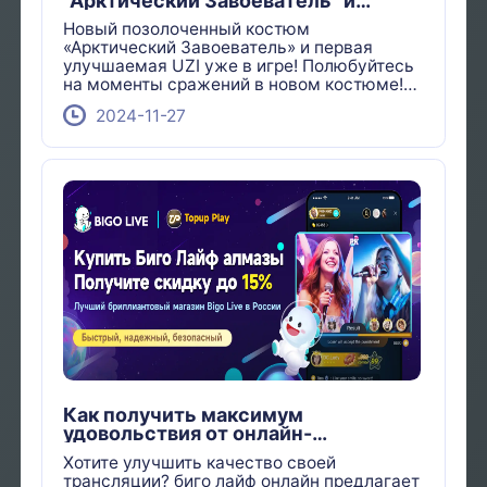
"Арктический Завоеватель" и
первый улучшаемый "UZI" теперь в
Новый позолоченный костюм
игре!
«Арктический Завоеватель» и первая
улучшаемая UZI уже в игре! Полюбуйтесь
на моменты сражений в новом костюме!
Какую особенность вы считаете лучшей?
2024-11-27
Поделитесь своим мнением в
комментариях!
Как получить максимум
удовольствия от онлайн-
трансляции биго лайф?
Хотите улучшить качество своей
трансляции? биго лайф онлайн предлагает