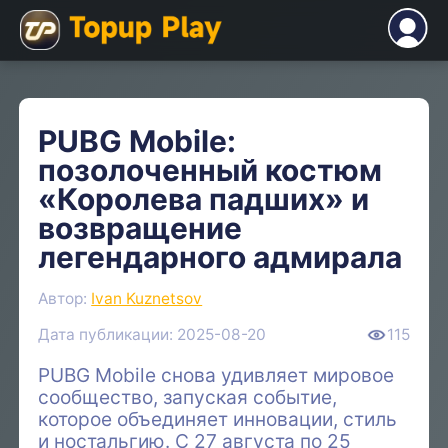
PUBG Mobile:
позолоченный костюм
«Королева падших» и
возвращение
легендарного адмирала
Автор:
Ivan Kuznetsov
Дата публикации: 2025-08-20
115
PUBG Mobile снова удивляет мировое
сообщество, запуская событие,
которое объединяет инновации, стиль
и ностальгию. С 27 августа по 25