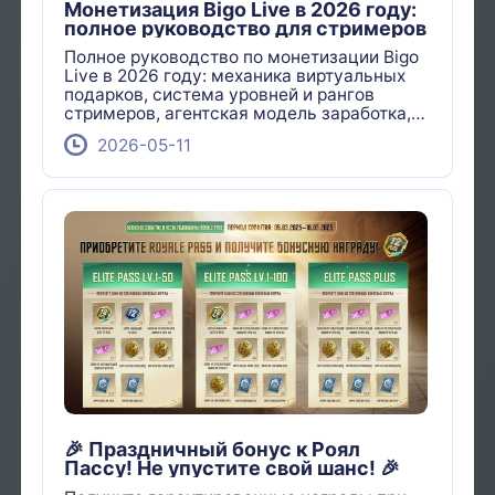
Монетизация Bigo Live в 2026 году:
полное руководство для стримеров
Полное руководство по монетизации Bigo
Live в 2026 году: механика виртуальных
подарков, система уровней и рангов
стримеров, агентская модель заработка,
ивенты платформы и условия вывода
2026-05-11
средств. Узнайте, как зарабатывать на
Bigo Live.
🎉 Праздничный бонус к Роял
Пассу! Не упустите свой шанс! 🎉