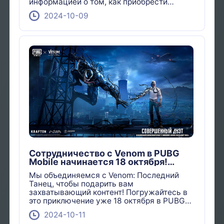
информацией о том, как приобрести
дешевые бриллианты и пополнить счет с
2024-10-09
помощью Topup Play.
Сотрудничество с Venom в PUBG
Mobile начинается 18 октября!
Venom ПоследнийТанец
Мы объединяемся с Venom: Последний
Танец, чтобы подарить вам
захватывающий контент! Погружайтесь в
это приключение уже 18 октября в PUBG
MOBILE!
2024-10-11