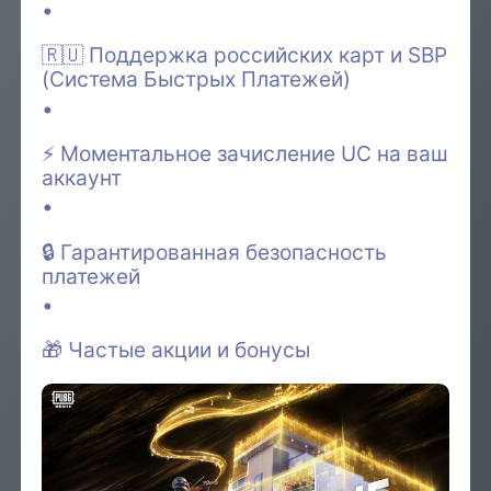
🇷🇺 Поддержка российских карт и SBP
(Система Быстрых Платежей)
⚡ Моментальное зачисление UC на ваш
аккаунт
🔒 Гарантированная безопасность
платежей
🎁 Частые акции и бонусы