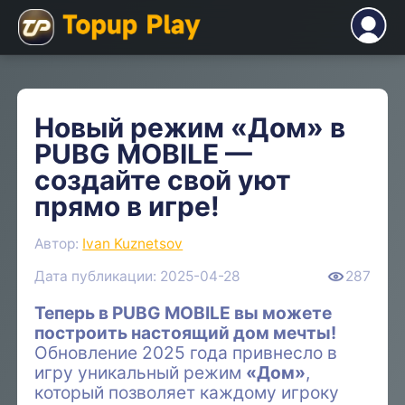
Новый режим «Дом» в
PUBG MOBILE —
создайте свой уют
прямо в игре!
Автор:
Ivan Kuznetsov
Дата публикации: 2025-04-28
287
Теперь в PUBG MOBILE вы можете
построить настоящий дом мечты!
Обновление 2025 года привнесло в
игру уникальный режим
«Дом»
,
который позволяет каждому игроку