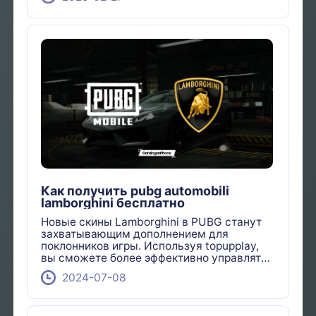
Как получить pubg automobili
lamborghini бесплатно
Новые скины Lamborghini в PUBG станут
захватывающим дополнением для
поклонников игры. Используя topupplay,
вы сможете более эффективно управлять
своими игровыми расходами, гарантируя,
2024-07-08
что не пропустите это роскошное
обновление.