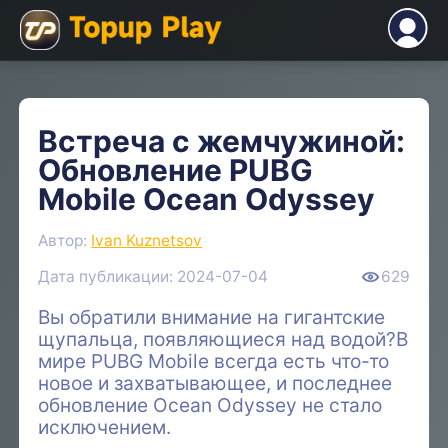
Встреча с жемчужиной:
Обновление PUBG
Mobile Ocean Odyssey
Автор:
Ivan Kuznetsov
Дата публикации: 2024-07-04
629
Вы обратили внимание на гигантские
щупальца, появляющиеся над водой?В
мире PUBG Mobile всегда есть что-то
новое и захватывающее, и последнее
обновление Ocean Odyssey не стало
исключением.