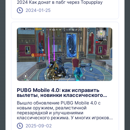
2024 Как донат в пабг через Topupplay
2024-01-25
PUBG Mobile 4.0: как исправить
вылеты, новинки классического
режима и дата выхода
Вышло обновление PUBG Mobile 4.0 с
новым оружием, реалистичной
перезарядкой и улучшениями
классического режима. У многих игроков
возникают вылеты — разбираем причины,
2025-09-02
даём решения и рассказываем обо всех