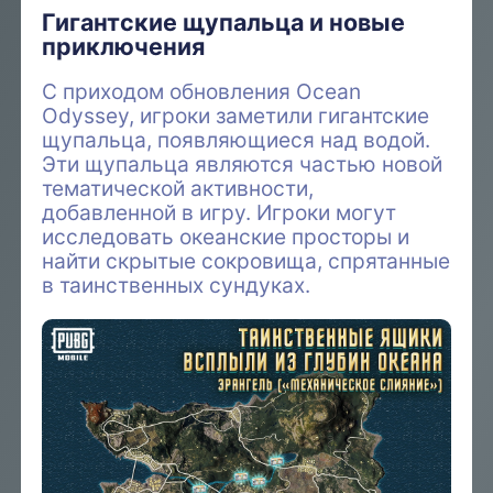
Гигантские щупальца и новые
приключения
С приходом обновления Ocean
Odyssey, игроки заметили гигантские
щупальца, появляющиеся над водой.
Эти щупальца являются частью новой
тематической активности,
добавленной в игру. Игроки могут
исследовать океанские просторы и
найти скрытые сокровища, спрятанные
в таинственных сундуках.