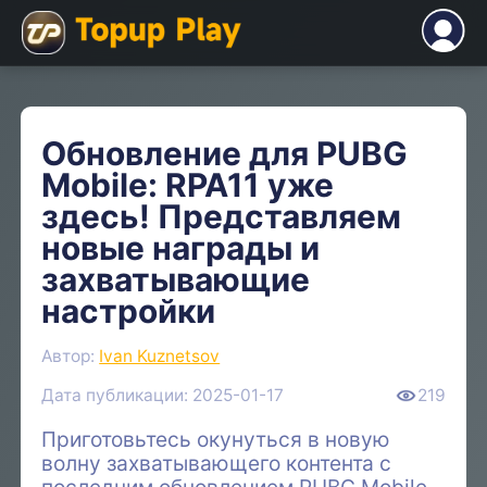
Обновление для PUBG
Mobile: RPA11 уже
здесь! Представляем
новые награды и
захватывающие
настройки
Автор:
Ivan Kuznetsov
Дата публикации: 2025-01-17
219
Приготовьтесь окунуться в новую
волну захватывающего контента с