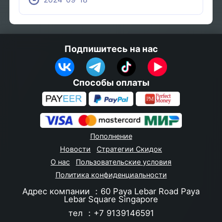
присоединиться к соревнованию и
получить шанс выиграть потрясающие
призы от PUBG Mobile.
Подпишитесь на нас
Способы оплаты
Пополнение
Новости
Стратегии Скидок
О нас
Пользовательские условия
Политика конфиденциальности
Адрес компании ：60 Paya Lebar Road Paya
Lebar Square Singapore
тел ：+7 9139146591