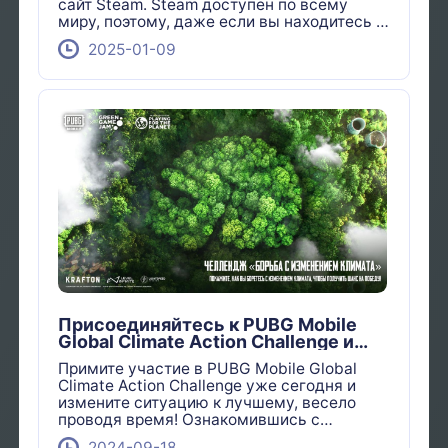
сайт Steam. Steam доступен по всему
миру, поэтому, даже если вы находитесь в
России, вы все равно можете получить
2025-01-09
доступ к веб-сайту.
Присоединяйтесь к PUBG Mobile
Global Climate Action Challenge и
выигрывайте по-крупному!
Примите участие в PUBG Mobile Global
Climate Action Challenge уже сегодня и
измените ситуацию к лучшему, весело
проводя время! Ознакомившись с
контентом Play for Green, вы можете
2024-09-18