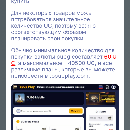
купить.
Для некоторых товаров может
потребоваться значительное
количество UC, поэтому важно
соответствующим образом
планировать свои покупки.
Обычно минимальное количество для
покупки валюты pubg составляет
60 U
C
, а максимальное - 40500 UC, и все
различные планы, которые вы можете
приобрести в topupplay.com.