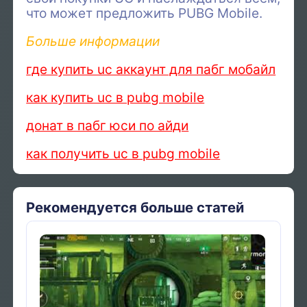
что может предложить PUBG Mobile.
Больше информации
где купить uc аккаунт для пабг мобайл
как купить uc в pubg mobile
донат в пабг юси по айди
как получить uc в pubg mobile
Рекомендуется больше статей