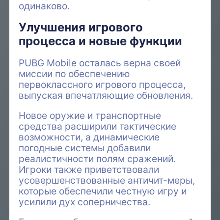
одинаково.
Улучшения игрового
процесса и новые функции
PUBG Mobile осталась верна своей
миссии по обеспечению
первоклассного игрового процесса,
выпуская впечатляющие обновления.
Новое оружие и транспортные
средства расширили тактические
возможности, а динамические
погодные системы добавили
реалистичности полям сражений.
Игроки также приветствовали
усовершенствованные античит-меры,
которые обеспечили честную игру и
усилили дух соперничества.