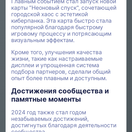
Главным событием стал запуск новой
карты "Неоновый спуск", сочетающей
городской хаос с эстетикой
киберпанка. Эта карта быстро стала
популярной благодаря быстрому
игровому процессу и потрясающим
визуальным эффектам.
Кроме того, улучшения качества
жизни, такие как настраиваемые
дисплеи и упрощенная система
подбора партнеров, сделали общий
опыт более плавным и доступным.
Достижения сообщества и
памятные моменты
2024 год также стал годом
незабываемых достижений,
достигнутых благодаря деятельности
сообщества.