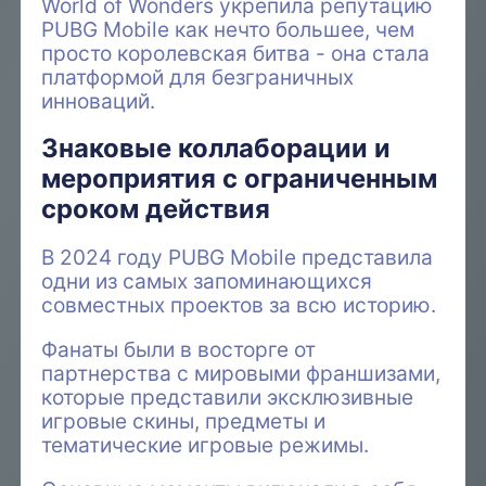
World of Wonders укрепила репутацию
PUBG Mobile как нечто большее, чем
просто королевская битва - она стала
платформой для безграничных
инноваций.
Знаковые коллаборации и
мероприятия с ограниченным
сроком действия
В 2024 году PUBG Mobile представила
одни из самых запоминающихся
совместных проектов за всю историю.
Фанаты были в восторге от
партнерства с мировыми франшизами,
которые представили эксклюзивные
игровые скины, предметы и
тематические игровые режимы.