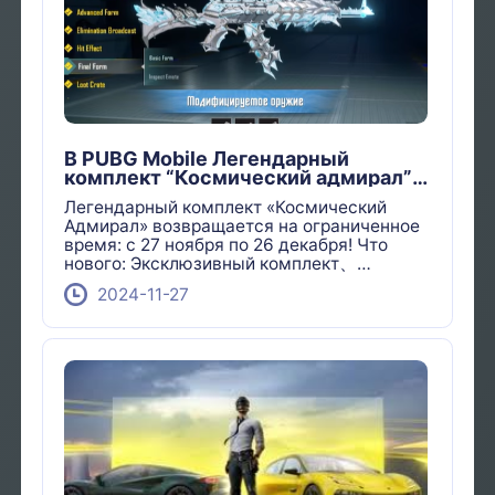
В PUBG Mobile Легендарный
комплект “Космический адмирал”
возвращается на ограниченное
Легендарный комплект «Космический
время
Адмирал» возвращается на ограниченное
время: с 27 ноября по 26 декабря! Что
нового: Эксклюзивный комплект、
«Космический Адмирал»、Новый парашют
2024-11-27
в едином стиле、Ограниченное время
доступности