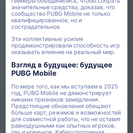
Геймеры объединились, чтобы собрать
значительные средства, доказав, что
сообщество PUBG Mobile не только
квалифицированное, но и
сострадательное.
Эти коллективные усилия
продемонстрировали способность игр
оказывать влияние на реальный мир.
Взгляд в будущее: будущее
PUBG Mobile
По мере того, как мы вступаем в 2025
год, PUBG Mobile не демонстрирует
никаких признаков замедления.
Предстоящие обновления обещают
больше карт, режимов и возможностей
для совместной работы, что не оставит
равнодушными как опытных игроков,
так и новичков. Киберспортивная