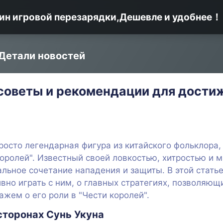
ин игровой перезарядки,Дешевле и удобнее！
Детали новостей
 советы и рекомендации для дости
 просто легендарная фигура из китайского фольклора,
королей". Известный своей ловкостью, хитростью и 
альное сочетание нападения и защиты. В этой стать
ивно играть с ним, о главных стратегиях, позволяю
ажем о его роли в "Чести королей".
сторонах Сунь Укуна