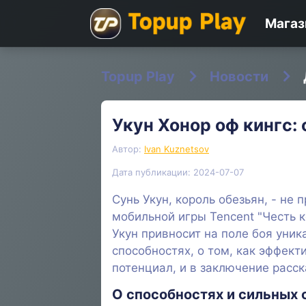
Магаз
Topup Play
Новости
Укун Хонор оф кингс:
Автор:
Ivan Kuznetsov
Дата публикации: 2024-07-07
Сунь Укун, король обезьян, - не
мобильной игры Tencent "Честь 
Укун привносит на поле боя уник
способностях, о том, как эффект
потенциал, и в заключение расск
О способностях и сильных 