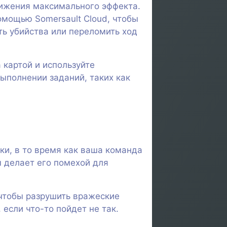
тижения максимального эффекта.
помощью Somersault Cloud, чтобы
ть убийства или переломить ход
а картой и используйте
ыполнении заданий, таких как
ки, в то время как ваша команда
м делает его помехой для
чтобы разрушить вражеские
если что-то пойдет не так.