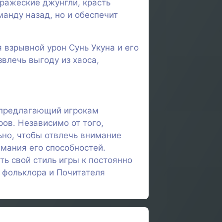
вражеские джунгли, красть
анду назад, но и обеспечит
 взрывной урон Сунь Укуна и его
влечь выгоду из хаоса,
, предлагающий игрокам
ов. Независимо от того,
ьно, чтобы отвлечь внимание
имания его способностей.
ть свой стиль игры к постоянно
 фольклора и Почитателя