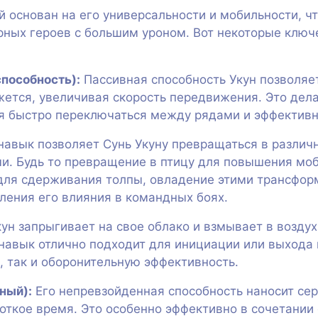
й основан на его универсальности и мобильности, ч
ных героев с большим уроном. Вот некоторые ключ
пособность):
Пассивная способность Укун позволяе
ижется, увеличивая скорость передвижения. Это дел
я быстро переключаться между рядами и эффективн
навык позволяет Сунь Укуну превращаться в различ
. Будь то превращение в птицу для повышения моби
 для сдерживания толпы, овладение этими трансф
ления его влияния в командных боях.
ун запрыгивает на свое облако и взмывает в воздух
т навык отлично подходит для инициации или выхода
, так и оборонительную эффективность.
ный):
Его непревзойденная способность наносит се
роткое время. Это особенно эффективно в сочетании