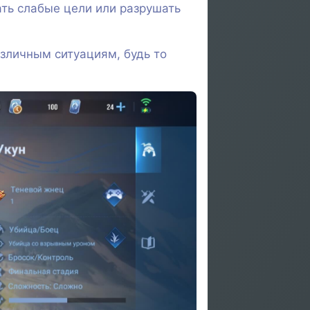
ать слабые цели или разрушать
азличным ситуациям, будь то