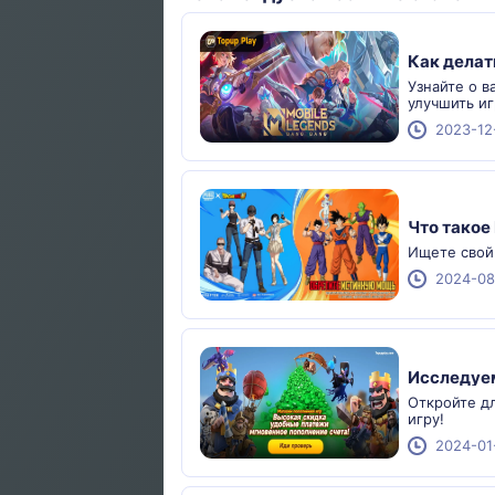
Как делат
Узнайте о в
улучшить и
2023-12
Что такое 
Ищете свой 
2024-08
Исследуем
Откройте дл
игру!
2024-01