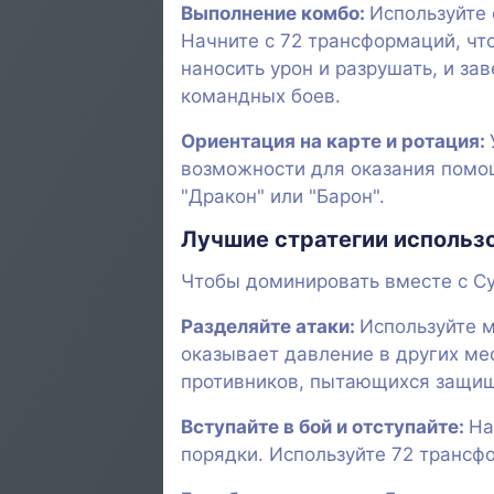
Выполнение комбо:
Используйте 
Начните с 72 трансформаций, что
наносить урон и разрушать, и за
командных боев.
Ориентация на карте и ротация:
возможности для оказания помощ
"Дракон" или "Барон".
Лучшие стратегии использо
Чтобы доминировать вместе с Су
Разделяйте атаки:
Используйте м
оказывает давление в других мес
противников, пытающихся защищ
Вступайте в бой и отступайте:
На
порядки. Используйте 72 трансфо