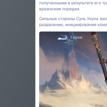
полученными в результате его т
вражеские порядки.
Сильные стороны Сунь Укуна зак
раздвоение, инициирование кома