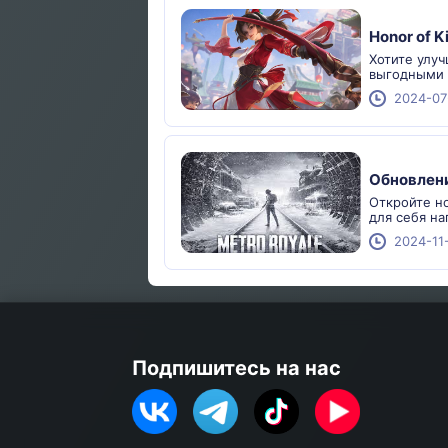
Honor of 
Хотите улуч
выгодными
2024-07
Обновлени
Откройте н
для себя на
2024-11
Подпишитесь на нас