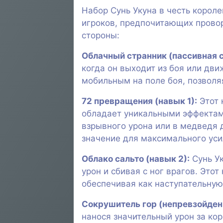
Набор Сунь Укуна в честь короле
игроков, предпочитающих провор
стороны:
Облачный странник (пассивная с
когда он выходит из боя или дв
мобильным на поле боя, позволя
72 превращения (навык 1):
Этот 
обладает уникальными эффектами
взрывного урона или в медведя
значение для максимального уси
Облако сальто (навык 2):
Сунь Ук
урон и сбивая с ног врагов. Это
обеспечивая как наступательную
Сокрушитель гор (непревзойден
нанося значительный урон за ко