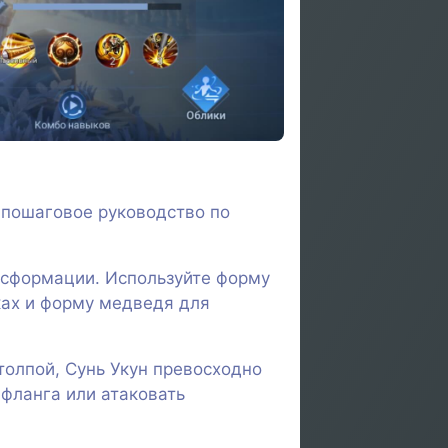
 пошаговое руководство по
нсформации. Используйте форму
ках и форму медведя для
олпой, Сунь Укун превосходно
 фланга или атаковать