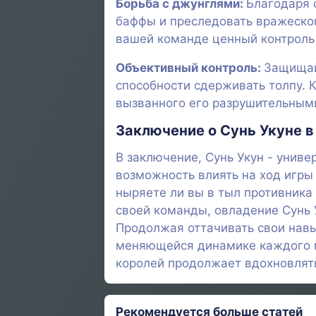
Борьба с джунглями:
Благодаря 
баффы и преследовать вражеског
вашей команде ценный контроль 
Объективный контроль:
Защищайт
способности сдерживать толпу. К
вызванного его разрушительным
Заключение о Сунь Укуне в
В заключение, Сунь Укун - унив
возможность влиять на ход игры
ныряете ли вы в тыл противника
своей команды, овладение Сунь 
Продолжая оттачивать свои навык
меняющейся динамике каждого ма
королей продолжает вдохновлять
Рекомендуется больше статей