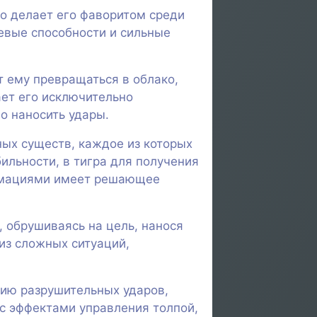
то делает его фаворитом среди
евые способности и сильные
т ему превращаться в облако,
ает его исключительно
о наносить удары.
ных существ, каждое из которых
льности, в тигра для получения
ормациями имеет решающее
, обрушиваясь на цель, нанося
 из сложных ситуаций,
рию разрушительных ударов,
 с эффектами управления толпой,