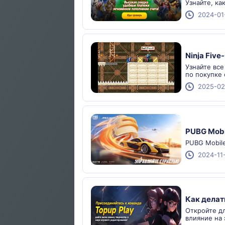
Узнайте, ка
2024-01
Ninja Fiv
Узнайте все
по покупке 
2025-02
PUBG Mobi
PUBG Mobile
2024-11
Как делат
Откройте дл
влияние на 