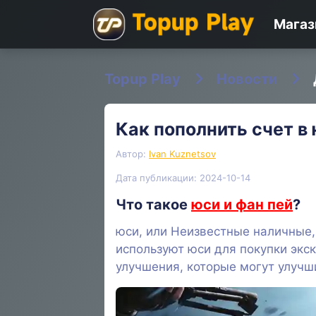
Магаз
Topup Play
Новости
Как пополнить счет в
Автор:
Ivan Kuznetsov
Дата публикации: 2024-10-14
Что такое
юси и фан пей
?
юси, или Неизвестные наличные,
используют юси для покупки экс
улучшения, которые могут улучш