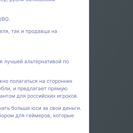
UBG.
еля, так и продавца на
ся лучшей альтернативой по
ужно полагаться на сторонних
бли, и предлагает прямую
антом для российских игроков.
ать больше юси за свои деньги.
ором для геймеров, которые