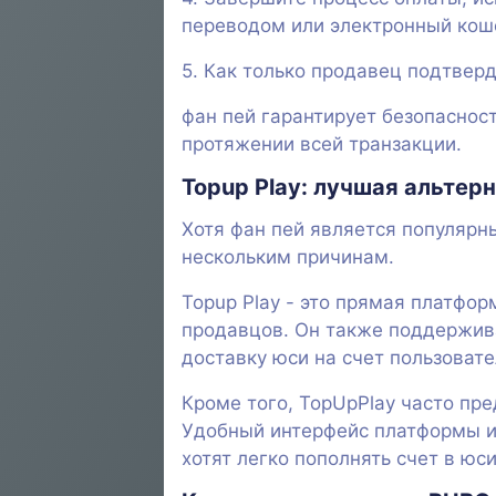
переводом или электронный кош
5. Как только продавец подтверд
фан пей гарантирует безопасност
протяжении всей транзакции.
Topup Play: лучшая альтер
Хотя фан пей является популярн
нескольким причинам.
Topup Play - это прямая платфор
продавцов. Он также поддержив
доставку юси на счет пользоват
Кроме того, TopUpPlay часто пре
Удобный интерфейс платформы и
хотят легко пополнять счет в юси