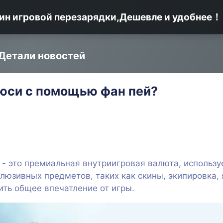
ин игровой перезарядки,Дешевле и удобнее！
Детали новостей
 юси с помощью фан пей?
 - это премиальная внутриигровая валюта, использу
клюзивных предметов, таких как скины, экипировка,
ить общее впечатление от игры.