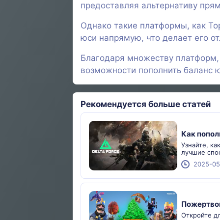
предоставляя альтернативу пря
Однако такие платформы, как To
юси напрямую, что делает его от
Благодаря множеству платформ, 
возможности пополнить баланс ю
Рекомендуется больше статей
Как попол
Узнайте, ка
лучшие спо
2025-05
Пожертвов
Откройте дл