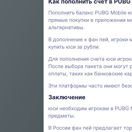
Как пополнить счет в PUBG 
Пополнить баланс PUBG Mobile ю
прямые покупки в приложении м
альтернативы.
В дополнение к фан пей, игроки 
купить юси за рубли.
Для пополнения счета юси игрока
После выбора пакета они могут 
оплаты, таких как банковские ка
Эти платформы часто имеют безо
Заключение
юси необходим игрокам в PUBG M
предметы.
В России фан пей предлагает тор