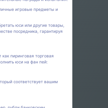
азличные игровые предметы и
ретать юси или другие товары,
честве посредника, гарантируя
т как пиринговая торговая
олнить юси на фан пей:
оторый соответствует вашим
мер, рубли банковским