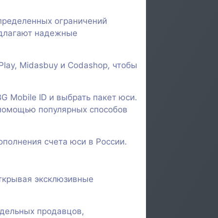
определенных ограничений
едлагают надежные
Play, Midasbuy и Codashop, чтобы
 Mobile ID и выбрать пакет юси.
 помощью популярных способов
ополнения счета юси в России.
открывая эксклюзивные
тдельных продавцов,