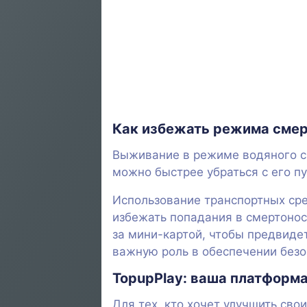
Как избежать режима смер
Выживание в режиме водяного с
можно быстрее убраться с его п
Использование транспортных сре
избежать попадания в смертонос
за мини-картой, чтобы предвид
важную роль в обеспечении безо
TopupPlay: ваша платформа
Для тех, кто хочет улучшить св