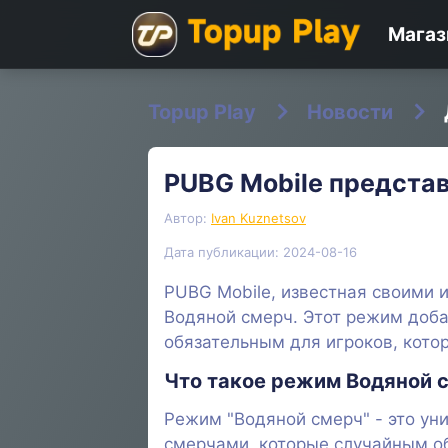
Магаз
Topup Play
Новости
PUBG Mobile представ
Автор:
Ivan Kuznetsov
Дата публикации: 2024-08-16
PUBG Mobile, известная своими
Водяной смерч. Этот режим доба
обязательным для игроков, котор
Что такое режим Водяной с
Режим "Водяной смерч" - это ун
смерчами, которые случайным об