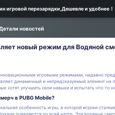
ин игровой перезарядки,Дешевле и удобнее！
Детали новостей
ляет новый режим для Водяной см
 инновационными игровыми режимами, недавно пре
вляет динамичный и непредсказуемый элемент на по
ые хотят улучшить свои навыки и испытать что-то н
мерч в PUBG Mobile?
икальная особенность игры, в которой игроки стал
разом появляются по всей карте. Эти водяные смер