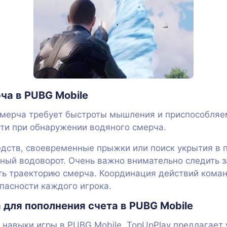
ча в PUBG Mobile
мерча требует быстроты мышления и приспособляе
ути при обнаружении водяного смерча.
дств, своевременные прыжки или поиск укрытия в 
ный водоворот. Очень важно внимательно следить з
еть траекторию смерча. Координация действий кома
пасности каждого игрока.
 для пополнения счета в PUBG Mobile
ои навыки игры в PUBG Mobile, TopUpPlay предлагае