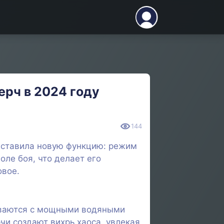
ерч в 2024 году
144
дставила новую функцию: режим
ле боя, что делает его
овое.
киваются с мощными водяными
чи создают вихрь хаоса, увлекая