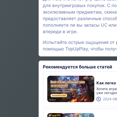
для внутриигровых покупок. С по
эксклюзивным предметам, скинам
предоставляет различные способ
пополняете ли вы запасы UC или
впереди в игре.
Испытайте острые ощущения от р
помощью TopUpPlay, чтобы полу
Рекомендуется больше статей
Как легко
Хотите игра
уже сегодня
2024-08