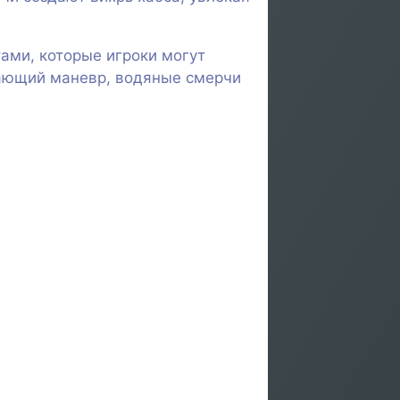
тами, которые игроки могут
екающий маневр, водяные смерчи