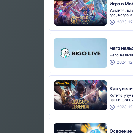
Игра в Mo
Узнайте, ка
где, когда 
2023-12
Чего нельз
Чего нельзя
2024-12
Как увели
Хотите улуч
ваш игрово
2023-12
Освоение 