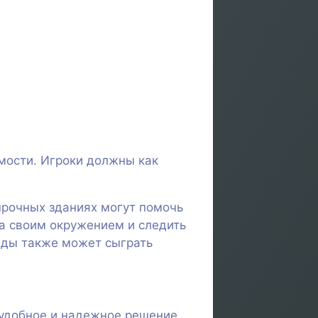
мости. Игроки должны как
прочных зданиях могут помочь
а своим окружением и следить
нды также может сыграть
т удобное и надежное решение