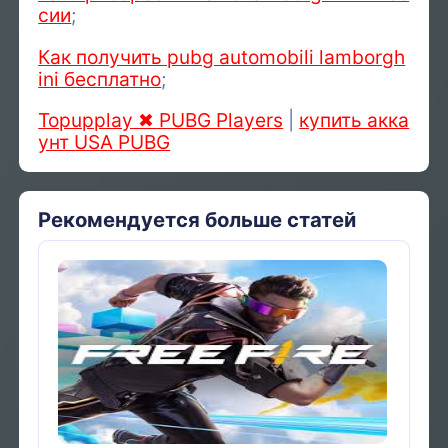
сии
;
Как получить pubg automobili lamborgh
ini бесплатно
;
Topupplay ✖ PUBG Players
|
купить акка
унт USA PUBG
Рекомендуется больше статей