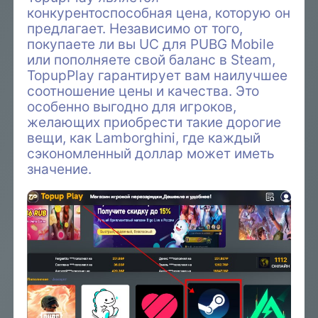
конкурентоспособная цена, которую он
предлагает. Независимо от того,
покупаете ли вы UC для PUBG Mobile
или пополняете свой баланс в Steam,
TopupPlay гарантирует вам наилучшее
соотношение цены и качества. Это
особенно выгодно для игроков,
желающих приобрести такие дорогие
вещи, как Lamborghini, где каждый
сэкономленный доллар может иметь
значение.