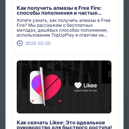
Как получить алмазы в Free Fire:
способы пополнения и частые
вопросы
Хотите узнать, как получить алмазы в Free
Fire? Мы расскажем о бесплатных
методах, дешёвых способах пополнения,
использовании TopUpPlay и ответим на
частые вопросы.
2025-02-20
Как скачать Likee: Это идеальное
руководство для быстрого доступа!