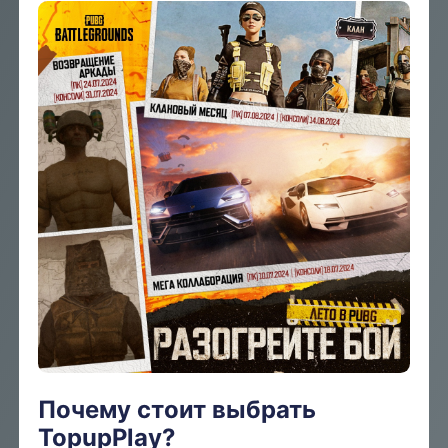
Почему стоит выбрать
TopupPlay?