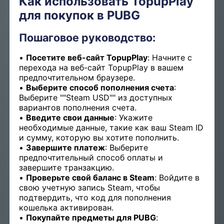
Как использовать TopupPlay
для покупок в PUBG
Пошаговое руководство:
Посетите веб-сайт TopupPlay
: Начните с
перехода на веб-сайт TopupPlay в вашем
предпочтительном браузере.
Выберите способ пополнения счета
:
Выберите ""Steam USD"" из доступных
вариантов пополнения счета.
Введите свои данные
: Укажите
необходимые данные, такие как ваш Steam ID
и сумму, которую вы хотите пополнить.
Завершите платеж
: Выберите
предпочтительный способ оплаты и
завершите транзакцию.
Проверьте свой баланс в Steam
: Войдите в
свою учетную запись Steam, чтобы
подтвердить, что код для пополнения
кошелька активирован.
Покупайте предметы для PUBG
: